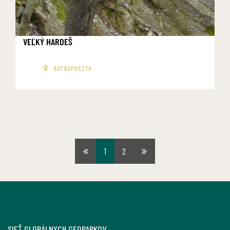
VEĽKÝ HARDEŠ
RÁTKAPUSZTA
1
2
First
Last
page
page
SIEŤ GLOBÁLNYCH GEOPARKOV