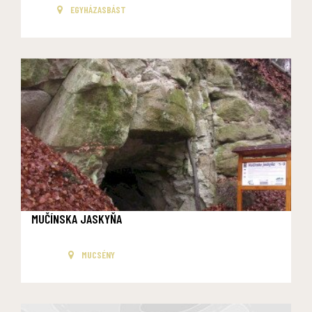
EGYHÁZASBÁST
MUČÍNSKA JASKYŇA
MUCSÉNY