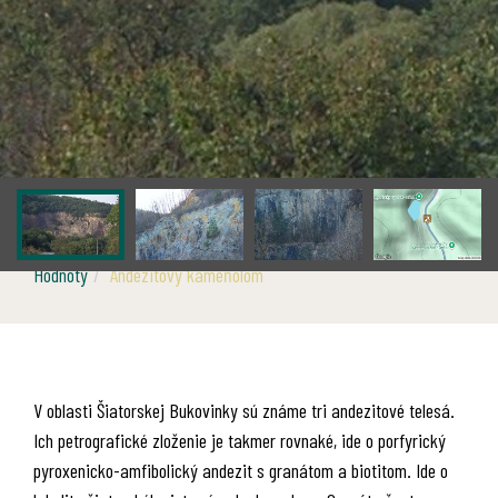
Hodnoty
Andezitový kameňolom
V oblasti Šiatorskej Bukovinky sú známe tri andezitové telesá.
Ich petrografické zloženie je takmer rovnaké, ide o porfyrický
pyroxenicko-amfibolický andezit s granátom a biotitom. Ide o