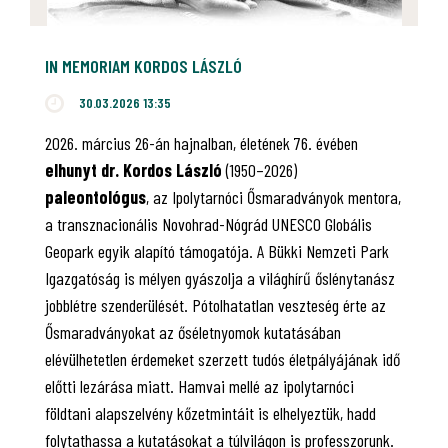
IN MEMORIAM KORDOS LÁSZLÓ
30.03.2026 13:35
2026. március 26-án hajnalban, életének 76. évében
elhunyt dr. Kordos László
(1950–2026)
paleontológus
, az Ipolytarnóci Ősmaradványok mentora,
a transznacionális Novohrad-Nógrád UNESCO Globális
Geopark egyik alapító támogatója. A Bükki Nemzeti Park
Igazgatóság is mélyen gyászolja a világhírű őslénytanász
jobblétre szenderülését. Pótolhatatlan veszteség érte az
Ősmaradványokat az őséletnyomok kutatásában
elévülhetetlen érdemeket szerzett tudós életpályájának idő
előtti lezárása miatt. Hamvai mellé az ipolytarnóci
földtani alapszelvény kőzetmintáit is elhelyeztük, hadd
folytathassa a kutatásokat a túlvilágon is professzorunk.