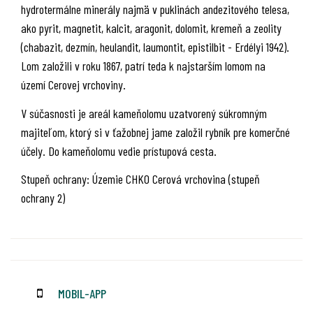
hydrotermálne minerály najmä v puklinách andezitového telesa,
ako pyrit, magnetit, kalcit, aragonit, dolomit, kremeň a zeolity
(chabazit, dezmín, heulandit, laumontit, epistilbit - Erdélyi 1942).
Lom založili v roku 1867, patrí teda k najstarším lomom na
území Cerovej vrchoviny.
V súčasnosti je areál kameňolomu uzatvorený súkromným
majiteľom, ktorý si v ťažobnej jame založil rybník pre komerčné
účely. Do kameňolomu vedie prístupová cesta.
Stupeň ochrany: Územie CHKO Cerová vrchovina (stupeň
ochrany 2)
MOBIL-APP