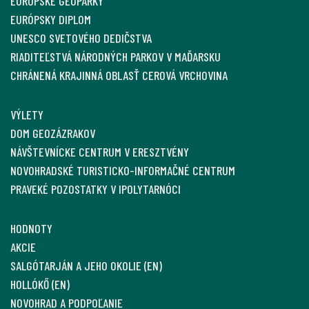
EURÓPSKE GEOPARKY
EURÓPSKY DIPLOM
UNESCO SVETOVÉHO DEDIČSTVA
RIADITEĽSTVÁ NÁRODNÝCH PARKOV V MAĎARSKU
CHRÁNENÁ KRAJINNÁ OBLASŤ CEROVÁ VRCHOVINA
VÝLETY
DOM GEOZÁZRAKOV
NÁVŠTEVNÍCKE CENTRUM V ERESZTVÉNY
NOVOHRADSKÉ TURISTICKO-INFORMAČNÉ CENTRUM
PRAVEKÉ POZOSTATKY V IPOLYTARNÓCI
HODNOTY
AKCIE
SALGÓTARJÁN A JEHO OKOLIE (EN)
HOLLÓKŐ (EN)
NOVOHRAD A PODPOĽANIE