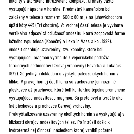
lakolity šiatorského intruzívneho komplexu. Granáty často
vystupujú nápadne v hornine. Predmetný kameňolom bol
založený v telese s rozmermi 600 x 80 m je na juhovýchodnom
úpätí kóty 445 (Tri chotáre). Vo vrchnej časti telesa je vyvinutá
vertikálna stĺpcovitá odlučnosť andezitu, ktorá zodpovedá forme
ložného typu telesa (Konečný a Lexa in Vass a kol. 1992).
Andezit obsahuje uzavreniny, tzv. xenolity, ktoré boli
vystupujúcou magmou vytrhnuté z veporického podložia
terciérnych sedimentov Cerovej vrchoviny (Hovorka a Lukáčik
1972). Sú jediným dokladom o výskyte paleozoických hornín v
hĺbke. V pravej hornej časti lomu sú zachované jemnozrnné
pieskovce až prachovce, ktoré boli kontaktne tepelne premenené
vystupujúcou andezitovou magmou. Sú preto oveľa tvrdšie ako
iné pieskovce a prachovce Cerovej vrchoviny.
Prekryštalizované uzavreniny okolitých hornín sa vyskytujú aj v
blízkosti okrajov andezitových telies. Po intrúzii došlo k
hydrotermálnej činnosti, následkom ktorej vznikli početné