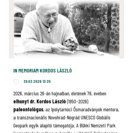
IN MEMORIAM KORDOS LÁSZLÓ
30.03.2026 13:35
2026. március 26-án hajnalban, életének 76. évében
elhunyt dr. Kordos László
(1950–2026)
paleontológus
, az Ipolytarnóci Ősmaradványok mentora,
a transznacionális Novohrad-Nógrád UNESCO Globális
Geopark egyik alapító támogatója. A Bükki Nemzeti Park