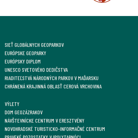
SIEŤ GLOBÁLNYCH GEOPARKOV
EURÓPSKE GEOPARKY
EURÓPSKY DIPLOM
UNESCO SVETOVÉHO DEDIČSTVA
RIADITEĽSTVÁ NÁRODNÝCH PARKOV V MAĎARSKU
CHRÁNENÁ KRAJINNÁ OBLASŤ CEROVÁ VRCHOVINA
VÝLETY
DOM GEOZÁZRAKOV
NÁVŠTEVNÍCKE CENTRUM V ERESZTVÉNY
NOVOHRADSKÉ TURISTICKO-INFORMAČNÉ CENTRUM
PRAVEKÉ POZOSTATKY V IPOLYTARNÓCI