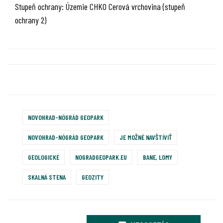
Stupeň ochrany: Územie CHKO Cerová vrchovina (stupeň
ochrany 2)
NOVOHRAD-NÓGRÁD GEOPARK
NOVOHRAD-NÓGRÁD GEOPARK
JE MOŽNÉ NAVŠTÍVIŤ
GEOLOGICKÉ
NOGRADGEOPARK.EU
BANE, LOMY
SKALNÁ STENA
GEOZITY