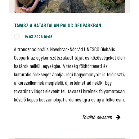
TAVASZ A HATÁRTALAN PALÓC GEOPARKBAN
14.03.2026 10:06
A transznacionális Novohrad-Nógrád UNESCO Globális
Geopark az egykor szétszakadt tájat és közösségeket öleli
határok nélküli egységbe. A térség földtörténeti és
kulturális örökségét ápolja, régi hagyományait is feléleszti,
a korszellemnek megfelelő, új értelmet ad nekik. Egy
tovatűnt világot elevenít fel, tavaszi híreinek folyamatosan
bővülő képes beszámolóját érdemes újra és újra felkeresni.
Tovább olvasom