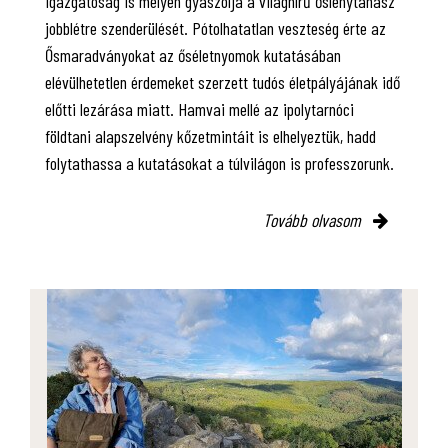
Igazgatóság is mélyen gyászolja a világhírű őslénytanász
jobblétre szenderülését. Pótolhatatlan veszteség érte az
Ősmaradványokat az őséletnyomok kutatásában
elévülhetetlen érdemeket szerzett tudós életpályájának idő
előtti lezárása miatt. Hamvai mellé az ipolytarnóci
földtani alapszelvény kőzetmintáit is elhelyeztük, hadd
folytathassa a kutatásokat a túlvilágon is professzorunk.
Tovább olvasom