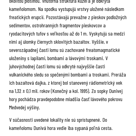
okolitou plošinou. Vnútorná štruktúra kužeľa je odkrytá
kameňolomom. Na spodku vystupujú vrstvy uložené následkom
freatických erupcií. Pozostávajú prevažne z pieskov podložných
sedimentov, ostrohranných fragmentov pieskovcov a
ryodacitových tufov s veľkosťou až do 1 m. Vyskytujú sa medzi
nimi aj úlomky čiernych sklovitých bazaltov. Vyššie, v
severozápadnej časti lomu sú zachované freatomagmatické
uloženiny s lapilami, bombami a lávovými troskami. V
juhovýchodnej časti lomu sú odkryté najvyššie časti
vulkanického sledu so spečenými bombami a troskami. Preráža
ich bazaltová dajka, z ktorej bol stanovený rádiometrický vek
na 1,32 ± 0,1 mil. rokov (Konečný a kol. 1995). Zo sopky Dunivej
hory pochádza pravdepodobne mladšia časť lávového pokrovu
Medvedej výšiny.
V súčasnosti uvedené lokality nie sú sprístupnené. Do
kameňolomu Dunivá hora vedie iba sypaná poľná cesta.