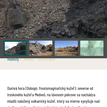
Hodnoty
Medveš - Dunivá hora
Dunivá hora (Dobogó; freatomagmatický kužeľ): severne od
troskového kužeľa Medveš, na lávovom pokrove sa nachádza
mladší naložený vulkanický kužeľ, ktorý sa mierne vyvyšuje nad