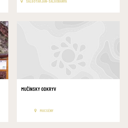
SALGÓTARJÁN-SALGÓBÁNYA
MUČÍNSKY ODKRYV
MUCSÉNY