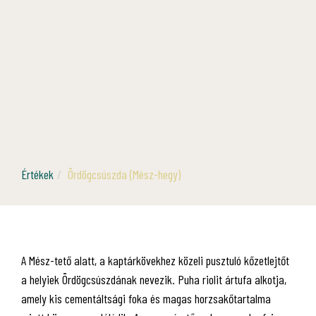
Értékek
Ördögcsúszda (Mész-hegy)
A Mész-tető alatt, a kaptárkövekhez közeli pusztuló kőzetlejtőt
a helyiek Ördögcsúszdának nevezik. Puha riolit ártufa alkotja,
amely kis cementáltsági foka és magas horzsakőtartalma