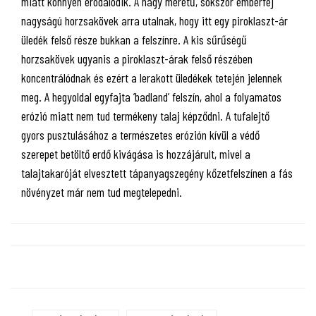
miatt könnyen erodálódik. A nagy méretű, sokszor emberfej
nagyságú horzsakövek arra utalnak, hogy itt egy piroklaszt-ár
üledék felső része bukkan a felszínre. A kis sűrűségű
horzsakövek ugyanis a piroklaszt-árak felső részében
koncentrálódnak és ezért a lerakott üledékek tetején jelennek
meg. A hegyoldal egyfajta ’badland’ felszín, ahol a folyamatos
erózió miatt nem tud termékeny talaj képződni. A tufalejtő
gyors pusztulásához a természetes erózión kívül a védő
szerepet betöltő erdő kivágása is hozzájárult, mivel a
talajtakaróját elvesztett tápanyagszegény kőzetfelszínen a fás
növényzet már nem tud megtelepedni.