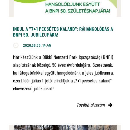
INDUL A "7+1 PECSÉTES KALAND": RÁHANGOLÓDÁS A
BNPI 50. JUBILEUMÁRA!
2026.06.30. 14:45
Már készülünk a Bükki Nemzeti Park Igazgatóság (BNPI)
alapításának közelgő, 50 éves évfordulójára. Szeretnénk,
ha látogatóinkkal együtt hangolódnánk a jeles jubileumra,
ezért idén július 1-jétől elindítjuk a „7+1 pecsétes kaland”
elnevezésű játékunkat!
Tovább olvasom