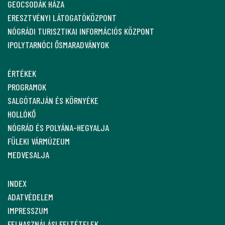
GEOCSODÁK HÁZA
ERESZTVÉNYI LÁTOGATÓKÖZPONT
NÓGRÁDI TURISZTIKAI INFORMÁCIÓS KÖZPONT
IPOLYTARNÓCI ŐSMARADVÁNYOK
ÉRTÉKEK
PROGRAMOK
SALGÓTARJÁN ÉS KÖRNYÉKE
HOLLÓKŐ
NÓGRÁD ÉS POLYÁNA-HEGYALJA
FÜLEKI VÁRMÚZEUM
MEDVESALJA
INDEX
ADATVÉDELEM
IMPRESSZUM
FELHASZNÁLÁSI FELTÉTELEK