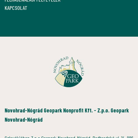
KAPCSOLAT
Novohrad-Nógrád Geopark Nonprofit Kft. - Z.p.o. Geopark
Novohrad-Nógrád
Szlovákiában Z.p.o Geopark Novohrad-Nógrád, Podhradská ul. 14, 986