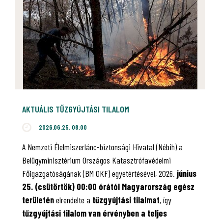
AKTUÁLIS TŰZGYÚJTÁSI TILALOM
2026.06.25. 08:00
A Nemzeti Élelmiszerlánc-biztonsági Hivatal (Nébih) a
Belügyminisztérium Országos Katasztrófavédelmi
Főigazgatóságának (BM OKF) egyetértésével, 2026.
június
25. (csütörtök) 00:00 órától Magyarország egész
területén
elrendelte a
tűzgyújtási tilalmat
, így
tűzgyújtási tilalom van érvényben
a teljes