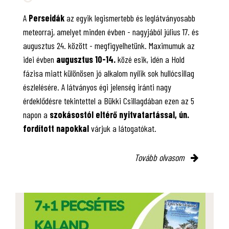
A
Perseidák
az egyik legismertebb és leglátványosabb
meteorraj, amelyet minden évben - nagyjából július 17. és
augusztus 24. között - megfigyelhetünk. Maximumuk az
idei évben
augusztus 10-14.
közé esik, idén a Hold
fázisa miatt különösen jó alkalom nyílik sok hullócsillag
észlelésére. A látványos égi jelenség iránti nagy
érdeklődésre tekintettel a Bükki Csillagdában ezen az 5
napon a
szokásostól eltérő nyitvatartással, ún.
fordított napokkal
várjuk a látogatókat.
Tovább olvasom