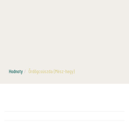
Hodnoty
Ördögcsúszda (Mész-hegy)