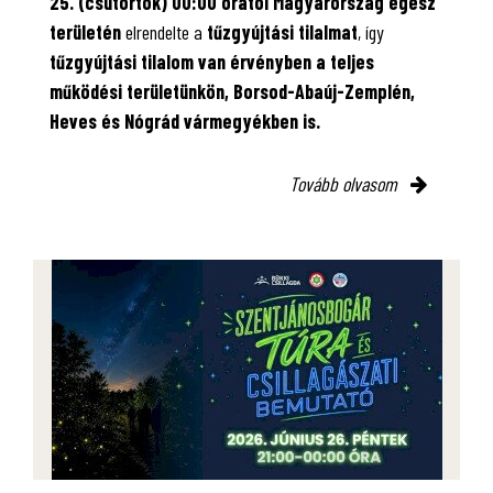
25. (csütörtök) 00:00 órától Magyarország egész
területén
elrendelte a
tűzgyújtási tilalmat
, így
tűzgyújtási tilalom van érvényben
a teljes
működési területünkön, Borsod-Abaúj-Zemplén,
Heves és Nógrád vármegyékben is.
Tovább olvasom