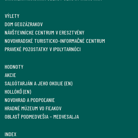
VÝLETY
DOM GEOZÁZRAKOV
NÁVŠTEVNÍCKE CENTRUM V ERESZTVÉNY
NOVOHRADSKÉ TURISTICKO-INFORMAČNÉ CENTRUM
PRAVEKÉ POZOSTATKY V IPOLYTARNÓCI
HODNOTY
AKCIE
SALGÓTARJÁN A JEHO OKOLIE (EN)
HOLLÓKŐ (EN)
NOVOHRAD A PODPOĽANIE
HRADNÉ MÚZEUM VO FIĽAKOV
OBLASŤ PODMEDVEŠIA – MEDVESALJA
INDEX