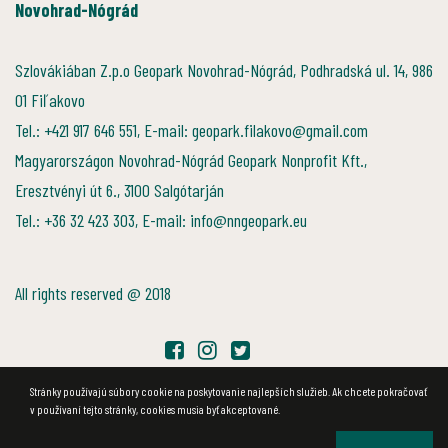
Novohrad-Nógrád
Szlovákiában Z.p.o Geopark Novohrad-Nógrád, Podhradská ul. 14, 986
01 Fiľakovo
Tel.: +421 917 646 551, E-mail: geopark.filakovo@gmail.com
Magyarországon Novohrad-Nógrád Geopark Nonprofit Kft.,
Eresztvényi út 6., 3100 Salgótarján
Tel.: +36 32 423 303, E-mail: info@nngeopark.eu
All rights reserved @ 2018
Stránky používajú súbory cookie na poskytovanie najlepších služieb. Ak chcete pokračovať
v používaní tejto stránky, cookies musia byť akceptované.