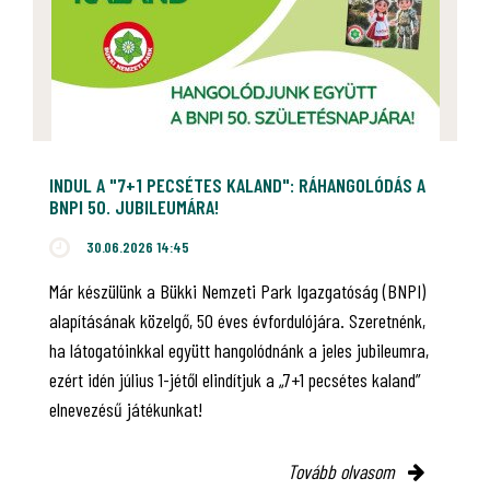
INDUL A "7+1 PECSÉTES KALAND": RÁHANGOLÓDÁS A
BNPI 50. JUBILEUMÁRA!
30.06.2026 14:45
Már készülünk a Bükki Nemzeti Park Igazgatóság (BNPI)
alapításának közelgő, 50 éves évfordulójára. Szeretnénk,
ha látogatóinkkal együtt hangolódnánk a jeles jubileumra,
ezért idén július 1-jétől elindítjuk a „7+1 pecsétes kaland”
elnevezésű játékunkat!
Tovább olvasom