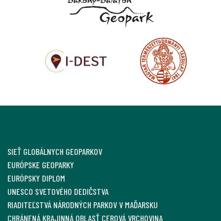
SIEŤ GLOBÁLNYCH GEOPARKOV
EURÓPSKE GEOPARKY
EURÓPSKY DIPLOM
UNESCO SVETOVÉHO DEDIČSTVA
RIADITEĽSTVÁ NÁRODNÝCH PARKOV V MAĎARSKU
CHRÁNENÁ KRAJINNÁ OBLASŤ CEROVÁ VRCHOVINA