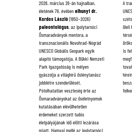
2026. március 26-án hajnalban,
A tr
életének 76. évében
elhunyt dr.
UNES
Kordos László
(1950–2026)
szét
paleontológus
, az Ipolytarnóci
öleli
Ősmaradványok mentora, a
térsé
transznacionális Novohrad-Nógrád
örök
UNESCO Globális Geopark egyik
is fe
alapító támogatója. A Bükki Nemzeti
megfe
Park Igazgatóság is mélyen
tovat
gyászolja a világhírű őslénytanász
híre
jobblétre szenderülését.
besz
Pótolhatatlan veszteség érte az
felke
Ősmaradványokat az őséletnyomok
kutatásában elévülhetetlen
érdemeket szerzett tudós
életpályájának idő előtti lezárása
miatt. Hamvai mellé az ipolytarnóci