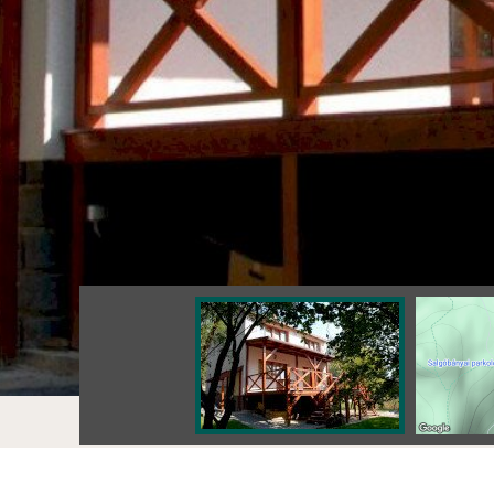
Értékek
Vörösfenyő Apartman