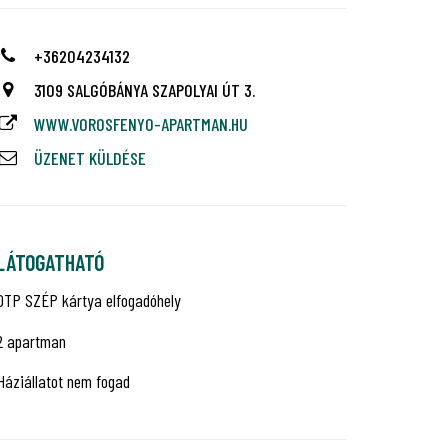
+36204234132
3109 SALGÓBÁNYA SZAPOLYAI ÚT 3.
WWW.VOROSFENYO-APARTMAN.HU
ÜZENET KÜLDÉSE
LÁTOGATHATÓ
OTP SZÉP kártya elfogadóhely
2 apartman
Háziállatot nem fogad