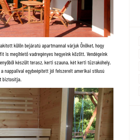
akított külön bejáratú apartmannal várjuk Önöket, hogy
fit is megihlető vadregényes hegyeink között. Vendégeink
nyőből készült terasz, kerti szauna, két kerti tűzrakóhely,
a nappalival egybeépített jól felszerelt amerikai stílusú
 biztosítja.