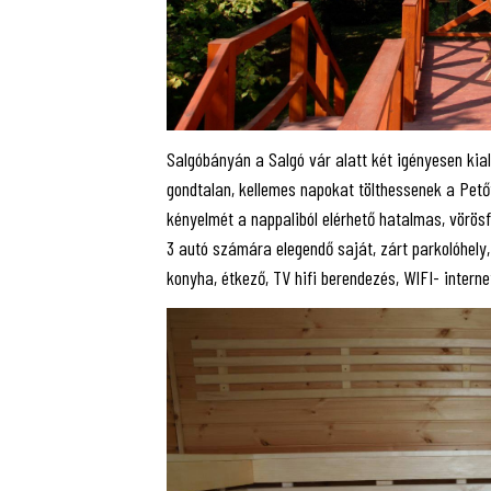
Salgóbányán a Salgó vár alatt két igényesen kial
gondtalan, kellemes napokat tölthessenek a Pető
kényelmét a nappaliból elérhető hatalmas, vörösfe
3 autó számára elegendő saját, zárt parkolóhely, 
konyha, étkező, TV hifi berendezés, WIFI- internet