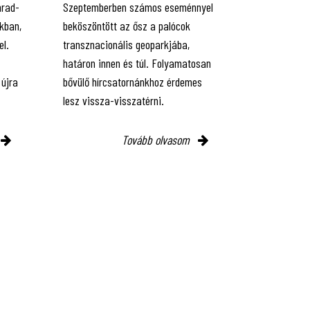
hrad-
Szeptemberben számos eseménnyel
kban,
beköszöntött az ősz a palócok
el.
transznacionális geoparkjába,
határon innen és túl. Folyamatosan
 újra
bővülő hírcsatornánkhoz érdemes
lesz vissza-visszatérni.
Tovább olvasom