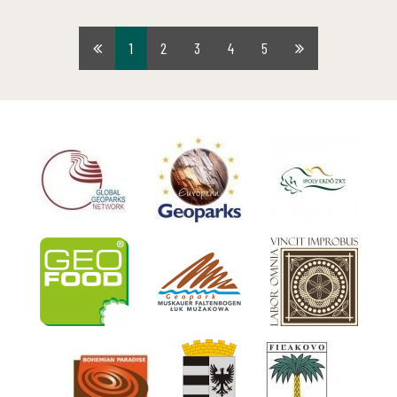
1
2
3
4
5
Első
Utolsó
oldal
oldal