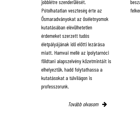
jobblétre szenderülését.
besz
Pótolhatatlan veszteség érte az
felke
Ősmaradványokat az őséletnyomok
kutatásában elévülhetetlen
érdemeket szerzett tudós
életpályájának idő előtti lezárása
miatt. Hamvai mellé az ipolytarnóci
földtani alapszelvény kőzetmintáit is
elhelyeztük, hadd folytathassa a
kutatásokat a túlvilágon is
professzorunk.
Tovább olvasom