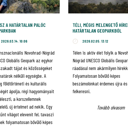
SZ A HATÁRTALAN PALÓC
TÉLI, MÉGIS MELENGETŐ HÍRE
PARKBAN
HATÁRTALAN GEOPARKBÓL
2026.03.14. 10:06
2026.02.05. 13:12
ansznacionális Novohrad-Nógrád
Télen is aktív élet folyik a Novo
CO Globális Geopark az egykor
Nógrád UNESCO Globális Geopar
szakadt tájat és közösségeket
ráadásul nem akármilyen hírekk
 határok nélküli egységbe. A
Folyamatosan bővülő képes
g földtörténeti és kulturális
beszámolónkat érdemes újra és
ségét ápolja, régi hagyományait
felkeresni.
léleszti, a korszellemnek
lelő, új értelmet ad nekik. Egy
Tovább olvasom
űnt világot elevenít fel, tavaszi
inek folyamatosan bővülő képes