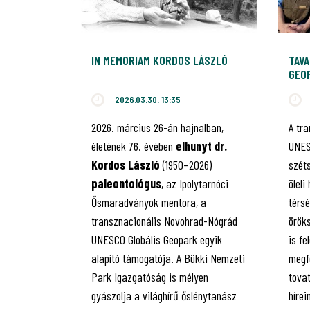
IN MEMORIAM KORDOS LÁSZLÓ
TAVA
GEO
2026.03.30. 13:35
2026. március 26-án hajnalban,
A tr
életének 76. évében
elhunyt dr.
UNES
Kordos László
(1950–2026)
szét
paleontológus
, az Ipolytarnóci
öleli
Ősmaradványok mentora, a
térsé
transznacionális Novohrad-Nógrád
örök
UNESCO Globális Geopark egyik
is fe
alapító támogatója. A Bükki Nemzeti
megfe
Park Igazgatóság is mélyen
tovat
gyászolja a világhírű őslénytanász
híre