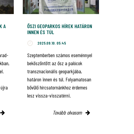
K A
ŐSZI GEOPARKOS HÍREK HATÁRON
INNEN ÉS TÚL
2025.09.10. 05:45
hrad-
Szeptemberben számos eseménnyel
kban,
beköszöntött az ősz a palócok
el.
transznacionális geoparkjába,
határon innen és túl. Folyamatosan
 újra
bővülő hírcsatornánkhoz érdemes
lesz vissza-visszatérni.
Tovább olvasom