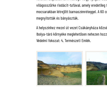
világosszürke riodácit-tufával, amely eredetileg f
mocsarakban létrejött barnaszénréteggel. A 60 c
megnyitották és bányászták.
A helyszínhez mezei út vezet Csákányháza község
Ibolya-táró környéke meglehetősen nehezen hozz
Védelmi fokozat: 4, Természeti Emlék.