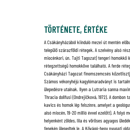
TÖRTÉNETE, ÉRTÉKE
A Csákányházából kiinduló mezei út mentén előbu
települő szárazföldi rétegek. A szelvény alsó ré
miocénkori, ún. Tajti Tagozat) tengeri homokkő l
rétegzettségű homokköve található. A ferde réteg
Csákányházi Tagozat finomszemcsés kőzetlisztje l
Számos vékonyhéjú kagylómaradványt is tartalma
ülepedésre utalnak. Ilyen a Lutraria sanna maxi
Thracia dollfusi (Ondrejičková, 1972). A dombon t
kavics és homok lép felszínre, amelyet a geológ
alsó miocén, 19-20 millió évvel ezelőtt). A folyó
helyenként zöldes, lila és vöröses agyagos üledé
fenekén ülepedtek le. A Kővágó-hegy nyugati old