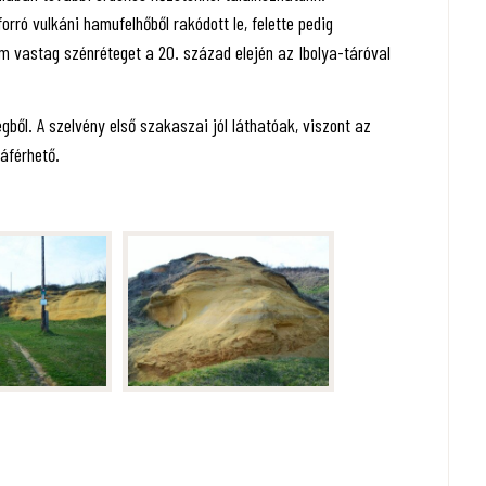
orró vulkáni hamufelhőből rakódott le, felette pedig
m vastag szénréteget a 20. század elején az Ibolya-táróval
ből. A szelvény első szakaszai jól láthatóak, viszont az
áférhető.