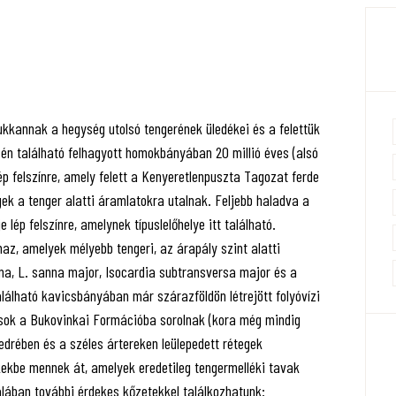
kkannak a hegység utolsó tengerének üledékei és a felettük
szén található felhagyott homokbányában 20 millió éves (alsó
ép felszínre, amely felett a Kenyeretlenpuszta Tagozat ferde
ek a tenger alatti áramlatokra utalnak. Feljebb haladva a
ép felszínre, amelynek típuslelőhelye itt található.
z, amelyek mélyebb tengeri, az árapály szint alatti
ma, L. sanna major, Isocardia subtransversa major és a
alálható kavicsbányában már szárazföldön létrejött folyóvízi
usok a Bukovinkai Formációba sorolnak (kora még mindig
 medrében és a széles ártereken leülepedett rétegek
kekbe mennek át, amelyek eredetileg tengermelléki tavak
alában további érdekes kőzetekkel találkozhatunk: