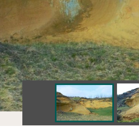
Értékek
Csákányházi profil (SK)