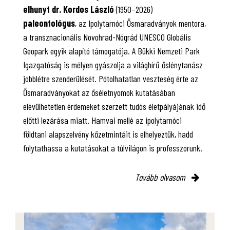
elhunyt dr. Kordos László
(1950–2026)
paleontológus
, az Ipolytarnóci Ősmaradványok mentora,
a transznacionális Novohrad-Nógrád UNESCO Globális
Geopark egyik alapító támogatója. A Bükki Nemzeti Park
Igazgatóság is mélyen gyászolja a világhírű őslénytanász
jobblétre szenderülését. Pótolhatatlan veszteség érte az
Ősmaradványokat az őséletnyomok kutatásában
elévülhetetlen érdemeket szerzett tudós életpályájának idő
előtti lezárása miatt. Hamvai mellé az ipolytarnóci
földtani alapszelvény kőzetmintáit is elhelyeztük, hadd
folytathassa a kutatásokat a túlvilágon is professzorunk.
Tovább olvasom