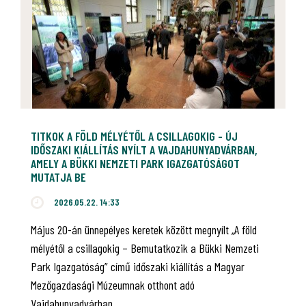
TITKOK A FÖLD MÉLYÉTŐL A CSILLAGOKIG - ÚJ
IDŐSZAKI KIÁLLÍTÁS NYÍLT A VAJDAHUNYADVÁRBAN,
AMELY A BÜKKI NEMZETI PARK IGAZGATÓSÁGOT
MUTATJA BE
2026.05.22. 14:33
Május 20-án ünnepélyes keretek között megnyílt „A föld
mélyétől a csillagokig – Bemutatkozik a Bükki Nemzeti
Park Igazgatóság” című időszaki kiállítás a Magyar
Mezőgazdasági Múzeumnak otthont adó
Vajdahunyadvárban.