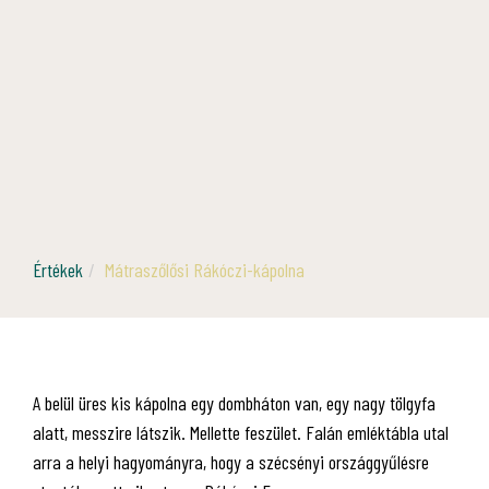
Értékek
Mátraszőlősi Rákóczi-kápolna
A belül üres kis kápolna egy dombháton van, egy nagy tölgyfa
alatt, messzire látszik. Mellette feszület. Falán emléktábla utal
arra a helyi hagyományra, hogy a szécsényi országgyűlésre