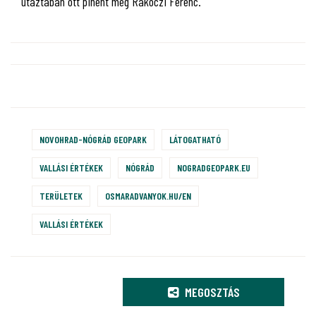
utaztában ott pihent meg Rákóczi Ferenc.
NOVOHRAD-NÓGRÁD GEOPARK
LÁTOGATHATÓ
VALLÁSI ÉRTÉKEK
NÓGRÁD
NOGRADGEOPARK.EU
TERÜLETEK
OSMARADVANYOK.HU/EN
VALLÁSI ÉRTÉKEK
MEGOSZTÁS