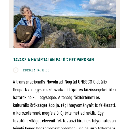
TAVASZ A HATÁRTALAN PALÓC GEOPARKBAN
2026.03.14. 10:06
A transznacionális Novohrad-Nógrád UNESCO Globális
Geopark az egykor szétszakadt tájat és közösségeket öleli
határok nélküli egységbe. A térség földtörténeti és
kulturális örökségét ápolja, régi hagyományait is feléleszti,
a korszellemnek megfelelő, új értelmet ad nekik. Egy
tovatűnt világot elevenít fel, tavaszi híreinek folyamatosan
bővülő képes beszámolóját érdemes újra és újra felkeresni.