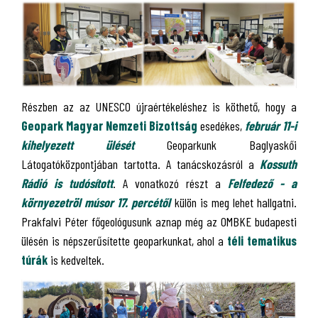
Részben az az UNESCO újraértékeléshez is köthető, hogy a
Geopark Magyar Nemzeti Bizottság
esedékes,
február 11-i
kihelyezett ülését
Geoparkunk Baglyaskői
Látogatóközpontjában tartotta. A tanácskozásról a
Kossuth
Rádió is tudósított
. A vonatkozó részt a
Felfedező - a
környezetröl músor 17. percétől
külön is meg lehet hallgatni.
Prakfalvi Péter főgeológusunk aznap még az OMBKE budapesti
ülésén is népszerűsítette geoparkunkat, ahol a
téli tematikus
túrák
is kedveltek.