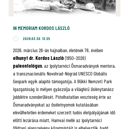
IN MEMORIAM KORDOS LÁSZLÓ
2026.03.30. 13:35
2026. március 26-án hajnalban, életének 76. évében
elhunyt dr. Kordos László
(1950–2026)
paleontológus
, az Ipolytarnóci Ősmaradványok mentora,
a transznacionális Novohrad-Nógrád UNESCO Globális
Geopark egyik alapító támogatója. A Bükki Nemzeti Park
Igazgatóság is mélyen gyászolja a világhírű őslénytanász
jobblétre szenderülését. Pótolhatatlan veszteség érte az
Ősmaradványokat az őséletnyomok kutatásában
elévülhetetlen érdemeket szerzett tudós életpályájának idő
előtti lezárása miatt. Hamvai mellé az ipolytarnóci
földtani alapszelvény kőzetmintáit is elhelyeztük, hadd