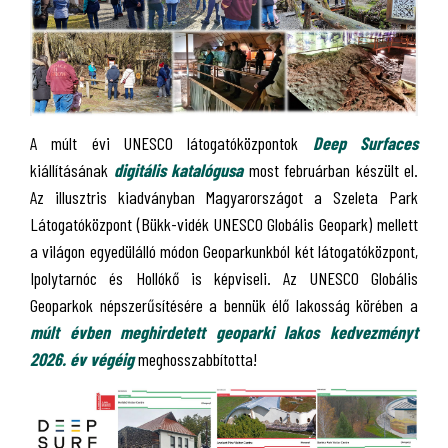
A múlt évi UNESCO látogatóközpontok
Deep Surfaces
kiállításának
digitális katalógusa
most februárban készült el.
Az illusztris kiadványban Magyarországot a Szeleta Park
Látogatóközpont (Bükk-vidék UNESCO Globális Geopark) mellett
a világon egyedülálló módon Geoparkunkból két látogatóközpont,
Ipolytarnóc és Hollókő is képviseli. Az UNESCO Globális
Geoparkok népszerűsítésére a bennük élő lakosság körében a
múlt évben meghirdetett geoparki lakos kedvezményt
2026. év végéig
meghosszabbította!