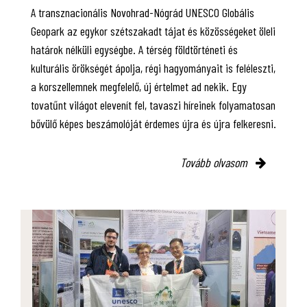
A transznacionális Novohrad-Nógrád UNESCO Globális
Geopark az egykor szétszakadt tájat és közösségeket öleli
határok nélküli egységbe. A térség földtörténeti és
kulturális örökségét ápolja, régi hagyományait is feléleszti,
a korszellemnek megfelelő, új értelmet ad nekik. Egy
tovatűnt világot elevenít fel, tavaszi híreinek folyamatosan
bővülő képes beszámolóját érdemes újra és újra felkeresni.
Tovább olvasom