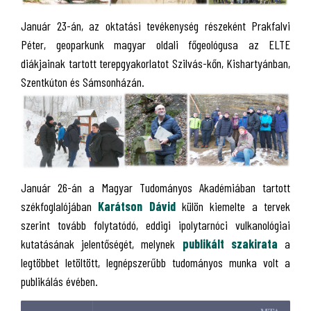
Január 23-án, az oktatási tevékenység részeként Prakfalvi
Péter, geoparkunk magyar oldali főgeológusa az ELTE
diákjainak tartott terepgyakorlatot Szilvás-kőn, Kishartyánban,
Szentkúton és Sámsonházán.
Január 26-án a Magyar Tudományos Akadémiában tartott
székfoglalójában
Karátson Dávid
külön kiemelte a tervek
szerint tovább folytatódó, eddigi ipolytarnóci vulkanológiai
kutatásának jelentőségét, melynek
publikált szakirata
a
legtöbbet letöltött, legnépszerűbb tudományos munka volt a
publikálás évében.