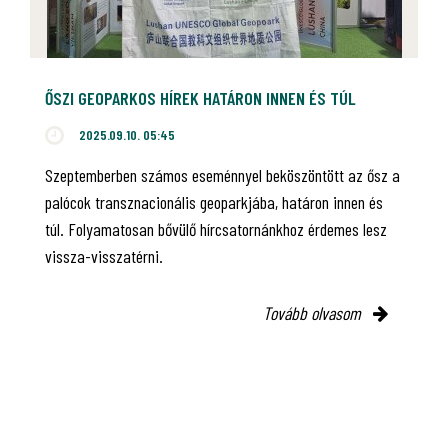
ŐSZI GEOPARKOS HÍREK HATÁRON INNEN ÉS TÚL
2025.09.10. 05:45
Szeptemberben számos eseménnyel beköszöntött az ősz a
palócok transznacionális geoparkjába, határon innen és
túl. Folyamatosan bővülő hírcsatornánkhoz érdemes lesz
vissza-visszatérni.
Tovább olvasom