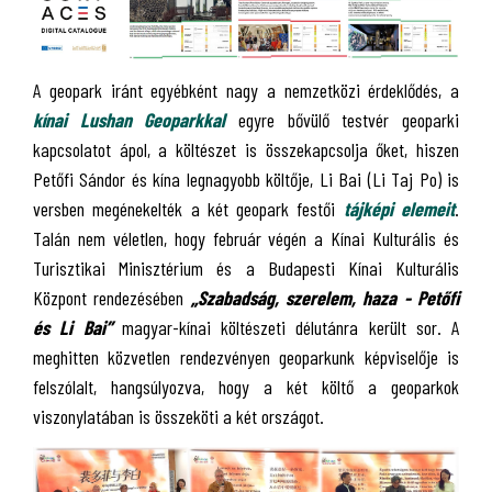
A geopark iránt egyébként nagy a nemzetközi érdeklődés, a
kínai Lushan Geoparkkal
egyre bővülő testvér geoparki
kapcsolatot ápol, a költészet is összekapcsolja őket, hiszen
Petőfi Sándor és kína legnagyobb költője, Li Bai (Li Taj Po) is
versben megénekelték a két geopark festői
tájképi elemeit
.
Talán nem véletlen, hogy február végén a Kínai Kulturális és
Turisztikai Minisztérium és a Budapesti Kínai Kulturális
Központ rendezésében
„Szabadság, szerelem, haza - Petőfi
és Li Bai”
magyar-kínai költészeti délutánra került sor. A
meghitten közvetlen rendezvényen geoparkunk képviselője is
felszólalt, hangsúlyozva, hogy a két költő a geoparkok
viszonylatában is összeköti a két országot.