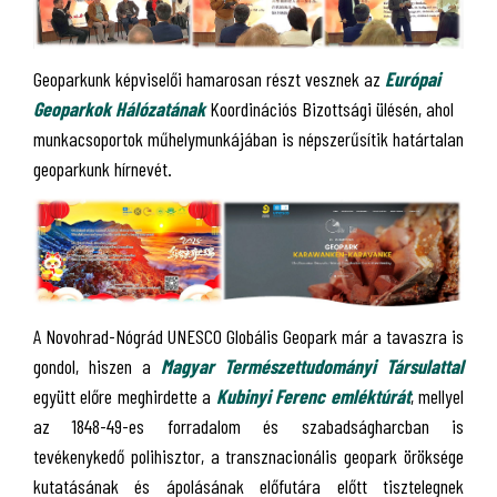
Geoparkunk képviselői hamarosan részt vesznek az
Európai
Geoparkok Hálózatának
Koordinációs Bizottsági ülésén, ahol
munkacsoportok műhelymunkájában is népszerűsítik határtalan
geoparkunk hírnevét.
A Novohrad-Nógrád UNESCO Globális Geopark már a tavaszra is
gondol, hiszen a
Magyar Természettudományi Társulattal
együtt előre meghirdette a
Kubinyi Ferenc emléktúrát
, mellyel
az 1848-49-es forradalom és szabadságharcban is
tevékenykedő polihisztor, a transznacionális geopark öröksége
kutatásának és ápolásának előfutára előtt tisztelegnek