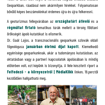
Geoparkban, ráadásul nem akármilyen hírekkel. Folyamatosan
bővülő képes beszámolónkat érdemes újra és újra felkeresni.
A geoturizmus fellegvárában az
országhatárt átívelő
és a
régmúltat firtató
tematikus túrák mellett a térség földtani
örökségét ápoló kutatókat is elismerik.
Dr. Gaál Lajos, a transznacionális geoparkunk szlovák oldali
főgeológusa
januárban életmű díjat kapott
. Kiemelkedő
egyénisége geoparkunknak, akár a tudományos kutatásban, az
oktatásban vagy a partneri kapcsolatok ápolásában is mindig
előtérben volt, ezt képünk is bizonyítja. A Vele készített riport a
Felfedező - a környezetről | MédiaKlikk
linken, 19.perctől
kezdődően hallgatható meg.