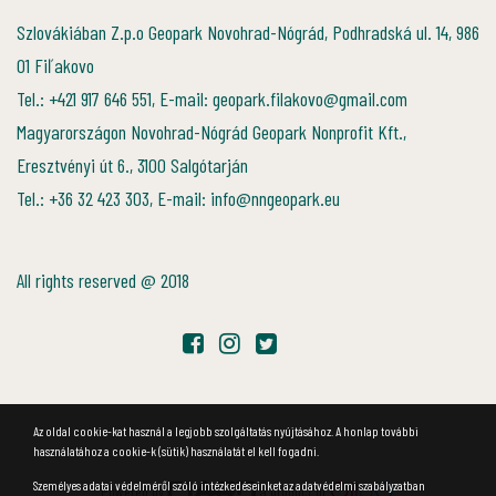
Szlovákiában Z.p.o Geopark Novohrad-Nógrád, Podhradská ul. 14, 986
01 Fiľakovo
Tel.: +421 917 646 551, E-mail: geopark.filakovo@gmail.com
Magyarországon Novohrad-Nógrád Geopark Nonprofit Kft.,
Eresztvényi út 6., 3100 Salgótarján
Tel.: +36 32 423 303, E-mail: info@nngeopark.eu
All rights reserved @ 2018
Az oldal cookie-kat használ a legjobb szolgáltatás nyújtásához. A honlap további
használatához a cookie-k (sütik) használatát el kell fogadni.
Személyes adatai védelméről szóló intézkedéseinket az adatvédelmi szabályzatban
Powered by
a product of