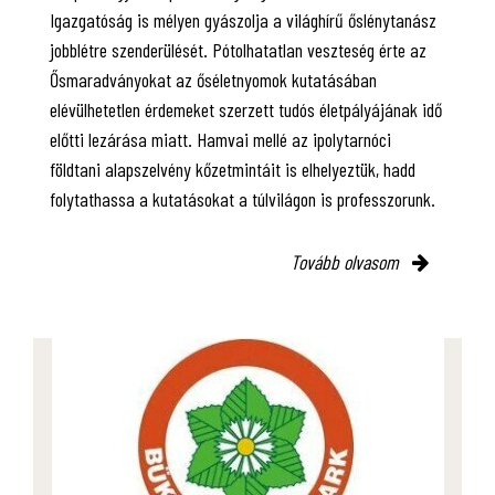
Igazgatóság is mélyen gyászolja a világhírű őslénytanász
jobblétre szenderülését. Pótolhatatlan veszteség érte az
Ősmaradványokat az őséletnyomok kutatásában
elévülhetetlen érdemeket szerzett tudós életpályájának idő
előtti lezárása miatt. Hamvai mellé az ipolytarnóci
földtani alapszelvény kőzetmintáit is elhelyeztük, hadd
folytathassa a kutatásokat a túlvilágon is professzorunk.
Tovább olvasom