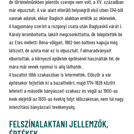
de történelmünkben jelentős szerepe nem volt, a XV. században
már elpusztult. A vár alatt elterülő helységről első ízben 1341-ből
vannak adatok, ekkor Bagloch alakban említik az oklevelek.
A hagyomány szerint a rozgonyi csata után Baglyaskő várát I.
Károly leromboltatta, lakóit megcsonkíttatta, ők telepítették be
az Etes melletti Béna-völgyet. 1862-ben boltíves kapuja még
látszott, de azóta már ez is elpusztult. Falmaradványait
elbontották, a környező épületek építésénél használták fel, de
mára már ennek nyomai is alig láthatók.
A bazaltot több szakaszban is letermelték. Először a vár
építésekor fejtették ki a bazalttelért, majd 1714-1826 között
lehetett a második bányászati szakasz és végül az 1900-as
évek elejétől az 1930-as évekig folyt időszakosan, nem túl nagy
intenzitású bányászati tevékenység.
FELSZÍNALAKTANI JELLEMZŐK,
ÉRTÉKEK