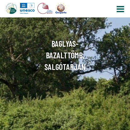
BAGLYAS-
BAZALTTÖMB,
SALGÓTARJÁN