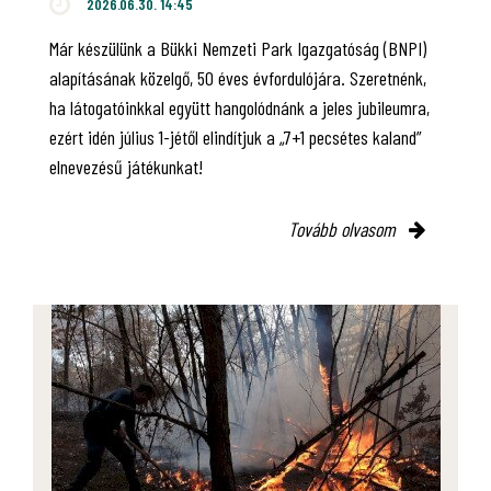
2026.06.30. 14:45
Már készülünk a Bükki Nemzeti Park Igazgatóság (BNPI)
alapításának közelgő, 50 éves évfordulójára. Szeretnénk,
ha látogatóinkkal együtt hangolódnánk a jeles jubileumra,
ezért idén július 1-jétől elindítjuk a „7+1 pecsétes kaland”
elnevezésű játékunkat!
Tovább olvasom