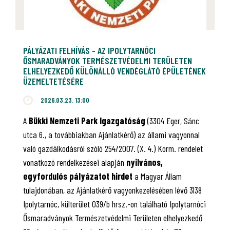
PÁLYÁZATI FELHÍVÁS - AZ IPOLYTARNÓCI
ŐSMARADVÁNYOK TERMÉSZETVÉDELMI TERÜLETEN
ELHELYEZKEDŐ KÜLÖNÁLLÓ VENDÉGLÁTÓ ÉPÜLETÉNEK
ÜZEMELTETÉSÉRE
2026.03.23. 13:00
A
Bükki Nemzeti Park Igazgatóság
(3304 Eger, Sánc
utca 6., a továbbiakban Ajánlatkérő) az állami vagyonnal
való gazdálkodásról szóló 254/2007. (X. 4.) Korm. rendelet
vonatkozó rendelkezései alapján
nyilvános,
egyfordulós pályázatot hirdet
a Magyar Állam
tulajdonában, az Ajánlatkérő vagyonkezelésében lévő 3138
Ipolytarnóc, külterület 039/b hrsz.-on található Ipolytarnóci
Ősmaradványok Természetvédelmi Területen elhelyezkedő