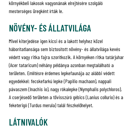
környékbeli lakosok vagyonának elrejtésére szolgáló
mesterséges üregként írták le.
NÖVÉNY- ÉS ÁLLATVILÁGA
Mivel kiterjedése igen kicsi és a lakott helyhez közel
háborítatlansága sem biztosított növény- és állatvilága kevés
védett vagy ritka fajra szorítkozik. A környéken ritka tatárjuhar
(Acer tataricum) néhány példánya azonban megtalálható a
területen. Említésre érdemes lepkefaunája az alábbi védett
egyedekkel: fecskefarkú lepke (Papilio machaon), nappali
pávaszem (Inachis io), nagy rókalepke (Nymphalis polychloros).
A cserjésedő területen a tövisszúró gébics (Lanius collurio) és a
feketerigó (Turdus merula) talál fészkelőhelyet.
LÁTNIVALÓK