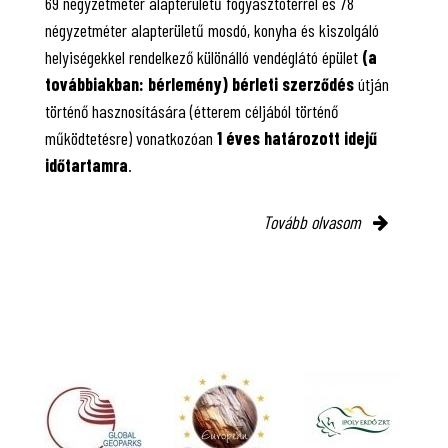
69 négyzetméter alapterületű fogyasztótérrel és 78
négyzetméter alapterületű mosdó, konyha és kiszolgáló
helyiségekkel rendelkező különálló vendéglátó épület
(a
továbbiakban: bérlemény) bérleti szerződés
útján
történő hasznosítására (étterem céljából történő
működtetésre) vonatkozóan
1 éves határozott idejű
időtartamra
.
Tovább olvasom