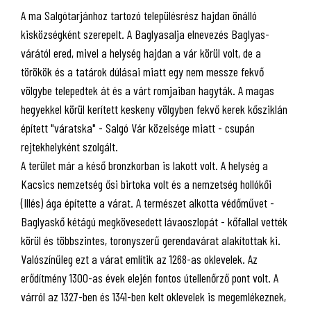
A ma Salgótarjánhoz tartozó településrész hajdan önálló
kisközségként szerepelt. A Baglyasalja elnevezés Baglyas-
várától ered, mivel a helység hajdan a vár körül volt, de a
törökök és a tatárok dúlásai miatt egy nem messze fekvő
völgybe telepedtek át és a várt romjaiban hagyták. A magas
hegyekkel körül kerített keskeny völgyben fekvő kerek kősziklán
épített "váratska" - Salgó Vár közelsége miatt - csupán
rejtekhelyként szolgált.
A terület már a késő bronzkorban is lakott volt. A helység a
Kacsics nemzetség ősi birtoka volt és a nemzetség hollókői
(Illés) ága építette a várat. A természet alkotta védőművet -
Baglyaskő kétágú megkövesedett lávaoszlopát - kőfallal vették
körül és többszintes, toronyszerű gerendavárat alakítottak ki.
Valószínűleg ezt a várat említik az 1268-as oklevelek. Az
erődítmény 1300-as évek elején fontos útellenőrző pont volt. A
várról az 1327-ben és 1341-ben kelt oklevelek is megemlékeznek,