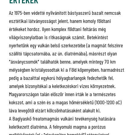
Az 1975-ben védetté nyilvánított bástyaszerű bazalt nemcsak
esztétikai látványosságot jelent, hanem komoly földtani
értékeket hordoz. Ilyen komplex földtani feltárás még
világviszonylatban is ritkaságnak számít. Betekintést
nyerhetünk egy vulkán belső szerkezetébe (a magmát felszínre
szállító tápcsatornába, az ún. diatrémába), másrészt olyan
"ásványcsomók" találhatók benne, amelyek mintegy 70 km
mélységben kristályosodtak ki a Föld köpenyében, harmadrészt
pedig a bazalttal egykorú hólyagbarlangok fedezhetők fel,
amelyek bizonyítékai a keletkezéskori vizes környezetnek.
Magyarországon talán először innen írták le a természetes
kokszot, ami a szén és a magas hőmérsékletű (1000-1200 oC)
láva levegőtől elzárt kölcsönhatásaként alakult ki.
A Baglyaskő freatomagmás vulkáni tevékenység hatására
keletkezett diatréma. A felnyomuló magma a porózus
mellékkőzetek (pl.: "glaukonitos homokkő") rétegvizével