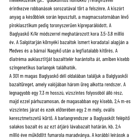
érintkezve robbanások sorozatával tört a felszínre. A kiszórt
anyag a későbbiek során lepusztult, a magmacsatornában lévő
piroklasztikum pedig toronyszerűen kipreparálódott. A
Baglyaskő K/Ar módszerrel meghatározott kora 3,5-3,8 millió
év. A Salgótarján környéki bazaltok ismert koradatai alapján a
Medves és a bárnai Nagykő után a legfiatalabb kitörés. A
diatréma auklasztitját bazalttelér harántolta át, amiben kisebb
szingenetikus barlangok találhatók.
A 301 m magas Baglyaskő déli oldalában találjuk a Balglyaskői
bazaltüreget, amely valójában három üreg alkotta rendszer. A
legnagyobb egy 7,3 m hosszú, vízszintes folyosóból álló rész,
majd ezzel párhuzamosan, de magasabban egy kisebb, 2,4 m-es
vízszintes járat és ezek előterében egy 2 m mély, ovális
keresztmetszetű kürtő. A barlangrendszer a Baglyaskőt felépítő
salakos bazalt és az ezt átjáró lávabazalt határán, kb. 2,4
millió éve működött fumarola maradványa. A korábbi leírások a