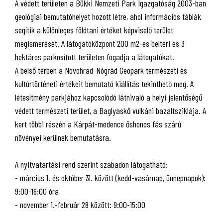
A védett területen a Bükki Nemzeti Park Igazgatóság 2003-ban
geológiai bemutatóhelyet hozott létre, ahol információs táblák
segítik a különleges földtani értéket képviselő terület
megismerését. A látogatóközpont 200 m2-es beltéri és 3
hektáros parkosított területen fogadja a látogatókat.
A belső térben a Novohrad-Nógrád Geopark természeti és
kultúrtörténeti értékeit bemutató kiállítás tekinthető meg. A
létesítmény parkjához kapcsolódó látnivaló a helyi jelentőségű
védett természeti terület, a Baglyaskő vulkáni bazaltsziklája. A
kert többi részén a Kárpát-medence őshonos fás szárú
növényei kerülnek bemutatásra.
A nyitvatartási rend szerint szabadon látogatható:
- március 1. és október 31. között (kedd-vasárnap, ünnepnapok):
9:00-16:00 óra
- november 1.-február 28 között: 9:00-15:00