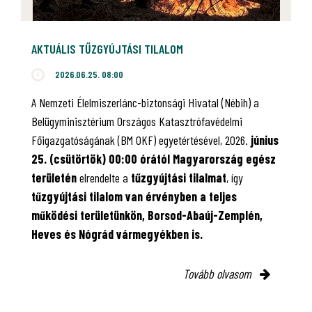
AKTUÁLIS TŰZGYÚJTÁSI TILALOM
2026.06.25. 08:00
A Nemzeti Élelmiszerlánc-biztonsági Hivatal (Nébih) a
Belügyminisztérium Országos Katasztrófavédelmi
Főigazgatóságának (BM OKF) egyetértésével, 2026.
június
25. (csütörtök) 00:00 órától Magyarország egész
területén
elrendelte a
tűzgyújtási tilalmat
, így
tűzgyújtási tilalom van érvényben
a teljes
működési területünkön, Borsod-Abaúj-Zemplén,
Heves és Nógrád vármegyékben is.
Tovább olvasom