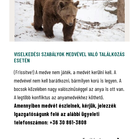
VISELKEDÉSI SZABÁLYOK MEDVÉVEL VALÓ TALÁLKOZÁS
ESETÉN
(Frissítve!) A medve nem játék, a medvét kerülni kell. A
medvével nem kell barátkozni, bármilyen korú is legyen. A
bocsok közelében nagy valószínűséggel az anya is ott van.
A legtöbb konfliktus az anyamedvékhez köthető.
Amennyiben medvét észlelnek, kérjük, jelezzék
Igazgatóságunk felé az alábbi ügyeleti
telefonszámon: +36 30 861-3808