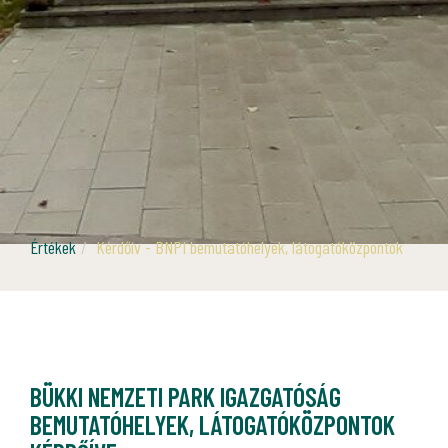
Értékek
Kérdőív - BNPI bemutatóhelyek, látogatóközpontok
BÜKKI NEMZETI PARK IGAZGATÓSÁG
BEMUTATÓHELYEK, LÁTOGATÓKÖZPONTOK