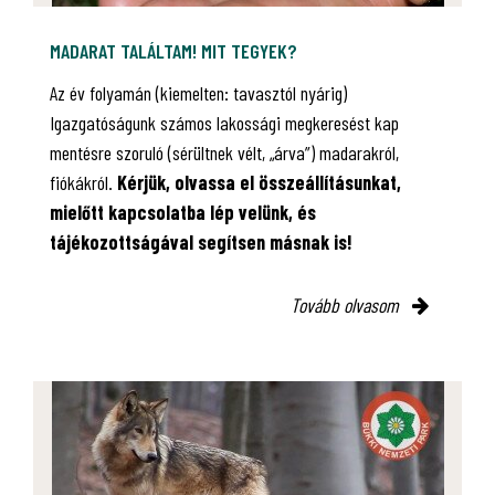
MADARAT TALÁLTAM! MIT TEGYEK?
Az év folyamán (kiemelten: tavasztól nyárig)
Igazgatóságunk számos lakossági megkeresést kap
mentésre szoruló (sérültnek vélt, „árva”) madarakról,
fiókákról.
Kérjük, olvassa el összeállításunkat,
mielőtt kapcsolatba lép velünk, és
tájékozottságával segítsen másnak is!
Tovább olvasom