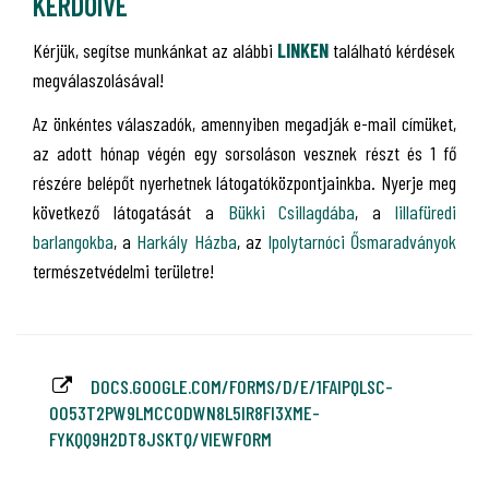
KÉRDŐÍVE
Kérjük, segítse munkánkat az alábbi
LINKEN
található kérdések
megválaszolásával!
Az önkéntes válaszadók, amennyiben megadják e-mail címüket,
az adott hónap végén egy sorsoláson vesznek részt és 1 fő
részére belépőt nyerhetnek látogatóközpontjainkba. Nyerje meg
következő látogatását a
Bükki Csillagdába
, a
lillafüredi
barlangokba
, a
Harkály Házba
, az
Ipolytarnóci Ősmaradványok
természetvédelmi területre!
DOCS.GOOGLE.COM/FORMS/D/E/1FAIPQLSC-
OO53T2PW9LMCCODWN8L5IR8FI3XME-
FYKQQ9H2DT8JSKTQ/VIEWFORM