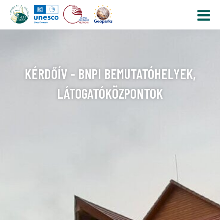
KÉRDŐÍV - BNPI BEMUTATÓHELYEK,
LÁTOGATÓKÖZPONTOK