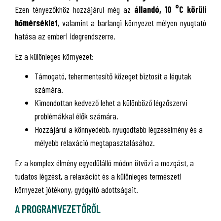
Ezen tényezőkhöz hozzájárul még az
állandó, 10 °C körüli
hőmérséklet
, valamint a barlangi környezet mélyen nyugtató
hatása az emberi idegrendszerre.
Ez a különleges környezet:
Támogató, tehermentesítő közeget biztosít a légutak
számára.
Kimondottan kedvező lehet a különböző légzőszervi
problémákkal élők számára.
Hozzájárul a könnyedebb, nyugodtabb légzésélmény és a
mélyebb relaxáció megtapasztalásához.
Ez a komplex élmény egyedülálló módon ötvözi a mozgást, a
tudatos légzést, a relaxációt és a különleges természeti
környezet jótékony, gyógyító adottságait.
A PROGRAMVEZETŐRŐL