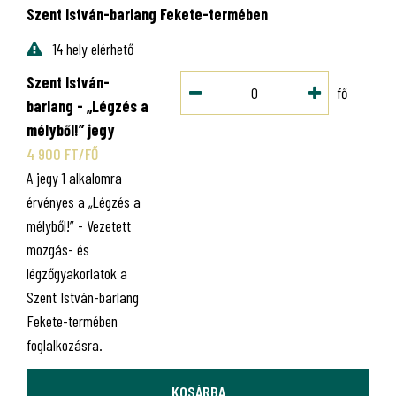
Szent István-barlang Fekete-termében
14 hely elérhető
Szent István-
fő
barlang - „Légzés a
mélyből!” jegy
4 900 FT/FŐ
A jegy 1 alkalomra
érvényes a „Légzés a
mélyből!” - Vezetett
mozgás- és
légzőgyakorlatok a
Szent István-barlang
Fekete-termében
foglalkozásra.
KOSÁRBA