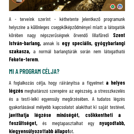
A - terveink szerint - kéthetente jelentkező programunk
helyszíne a különleges cseppkőképződményei miatt a látogatók
körében nagy népszerűségnek örvendő lillafüredi
Szent
István-barlang,
annak is
egy speciális,
gyógybarlangi
szakasza,
a normál barlangtúrák során nem látogatható
Fekete-terem
.
MI A PROGRAM CÉLJA?
A foglalkozás célja, hogy ráirányítsa a figyelmet
a helyes
légzés
meghatározó szerepére az egészség, a stresszkezelés
és a testi-lelki egyensúly megőrzésében. A tudatos légzés
gyakorlásával mélyebb kapcsolatot alakíthat ki saját testével,
javíthatja légzése minőségét, csökkentheti a
feszültséget,
és megtapasztalhat egy
nyugodtabb,
kiegyensúlyozottabb állapot
ot.