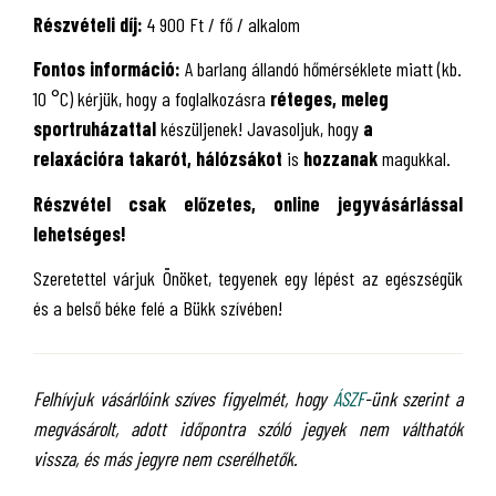
Részvételi díj:
4 900 Ft / fő / alkalom
Fontos információ:
A barlang állandó hőmérséklete miatt (kb.
10 °C) kérjük, hogy a foglalkozásra
réteges, meleg
sportruházattal
készüljenek! Javasoljuk, hogy
a
relaxációra takarót, hálózsákot
is
hozzanak
magukkal.
Részvétel csak előzetes, online jegyvásárlással
lehetséges!
Szeretettel várjuk Önöket, tegyenek egy lépést az egészségük
és a belső béke felé a Bükk szívében!
Felhívjuk vásárlóink szíves figyelmét, hogy
ÁSZF
-ünk szerint a
megvásárolt, adott időpontra szóló jegyek nem válthatók
vissza, és más jegyre nem cserélhetők.