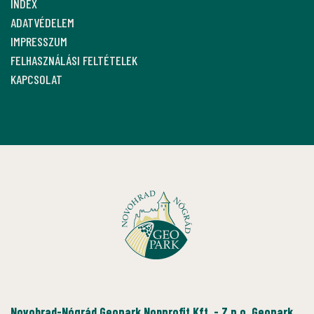
INDEX
ADATVÉDELEM
IMPRESSZUM
FELHASZNÁLÁSI FELTÉTELEK
KAPCSOLAT
Novohrad-Nógrád Geopark Nonprofit Kft. - Z.p.o. Geopark