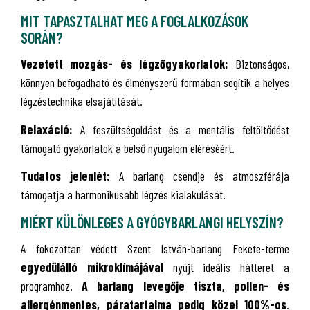
MIT TAPASZTALHAT MEG A FOGLALKOZÁSOK
SORÁN?
Vezetett mozgás- és légzőgyakorlatok:
Biztonságos,
könnyen befogadható és élményszerű formában segítik a helyes
légzéstechnika elsajátítását.
Relaxáció:
A feszültségoldást és a mentális feltöltődést
támogató gyakorlatok a belső nyugalom eléréséért.
Tudatos jelenlét:
A barlang csendje és atmoszférája
támogatja a harmonikusabb légzés kialakulását.
MIÉRT KÜLÖNLEGES A GYÓGYBARLANGI HELYSZÍN?
A fokozottan védett Szent István-barlang Fekete-terme
egyedülálló mikroklímájával
nyújt ideális hátteret a
programhoz.
A barlang levegője tiszta, pollen- és
allergénmentes, páratartalma pedig közel 100%-os
.