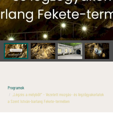
Programok
„Légzés a mélyből!” - Vezetett mozgás- és légzőgyakorlatok
a Szent István-barlang Fekete-termében