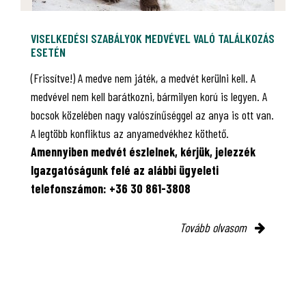
VISELKEDÉSI SZABÁLYOK MEDVÉVEL VALÓ TALÁLKOZÁS
ESETÉN
(Frissítve!) A medve nem játék, a medvét kerülni kell. A
medvével nem kell barátkozni, bármilyen korú is legyen. A
bocsok közelében nagy valószínűséggel az anya is ott van.
A legtöbb konfliktus az anyamedvékhez köthető.
Amennyiben medvét észlelnek, kérjük, jelezzék
Igazgatóságunk felé az alábbi ügyeleti
telefonszámon: +36 30 861-3808
Tovább olvasom