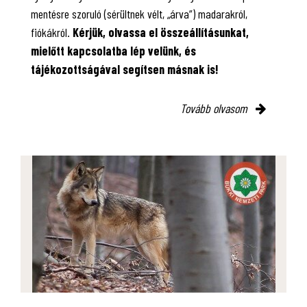
mentésre szoruló (sérültnek vélt, „árva”) madarakról,
fiókákról.
Kérjük, olvassa el összeállításunkat,
mielőtt kapcsolatba lép velünk, és
tájékozottságával segítsen másnak is!
Tovább olvasom