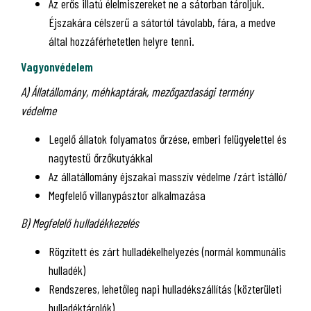
Az erős illatú élelmiszereket ne a sátorban tároljuk.
Éjszakára célszerű a sátortól távolabb, fára, a medve
által hozzáférhetetlen helyre tenni.
Vagyonvédelem
A) Állatállomány, méhkaptárak, mezőgazdasági termény
védelme
Legelő állatok folyamatos őrzése, emberi felügyelettel és
nagytestű őrzőkutyákkal
Az állatállomány éjszakai masszív védelme /zárt istálló/
Megfelelő villanypásztor alkalmazása
B) Megfelelő hulladékkezelés
Rögzített és zárt hulladékelhelyezés (normál kommunális
hulladék)
Rendszeres, lehetőleg napi hulladékszállítás (közterületi
hulladéktárolók)