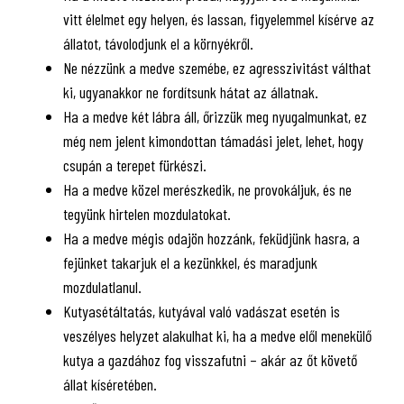
vitt élelmet egy helyen, és lassan, figyelemmel kísérve az
állatot, távolodjunk el a környékről.
Ne nézzünk a medve szemébe, ez agresszivitást válthat
ki, ugyanakkor ne fordítsunk hátat az állatnak.
Ha a medve két lábra áll, őrizzük meg nyugalmunkat, ez
még nem jelent kimondottan támadási jelet, lehet, hogy
csupán a terepet fürkészi.
Ha a medve közel merészkedik, ne provokáljuk, és ne
tegyünk hirtelen mozdulatokat.
Ha a medve mégis odajön hozzánk, feküdjünk hasra, a
fejünket takarjuk el a kezünkkel, és maradjunk
mozdulatlanul.
Kutyasétáltatás, kutyával való vadászat esetén is
veszélyes helyzet alakulhat ki, ha a medve elől menekülő
kutya a gazdához fog visszafutni – akár az őt követő
állat kíséretében.