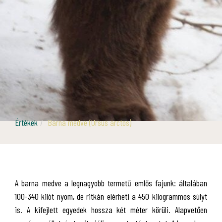
Értékek
Barna medve (Ursus arctos)
A barna medve a legnagyobb termetű emlős fajunk: általában
100-340 kilót nyom, de ritkán elérheti a 450 kilogrammos súlyt
is. A kifejlett egyedek hossza két méter körüli. Alapvetően