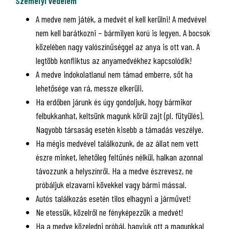
Személyi védelem
A medve nem játék, a medvét el kell kerülni! A medvével
nem kell barátkozni – bármilyen korú is legyen. A bocsok
közelében nagy valószínűséggel az anya is ott van. A
legtöbb konfliktus az anyamedvékhez kapcsolódik!
A medve indokolatlanul nem támad emberre, sőt ha
lehetősége van rá, messze elkerüli.
Ha erdőben járunk és úgy gondoljuk, hogy bármikor
felbukkanhat, keltsünk magunk körül zajt (pl. fütyülés).
Nagyobb társaság esetén kisebb a támadás veszélye.
Ha mégis medvével találkozunk, de az állat nem vett
észre minket, lehetőleg feltűnés nélkül, halkan azonnal
távozzunk a helyszínről. Ha a medve észrevesz, ne
próbáljuk elzavarni kövekkel vagy bármi mással.
Autós találkozás esetén tilos elhagyni a járművet!
Ne etessük, közelről ne fényképezzük a medvét!
Ha a medve közeledni próbál, hagyjuk ott a magunkkal