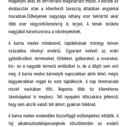
magányos állat, és territoriális magatartást mutat. A bocsok az
elválasztás után a következő tavaszig általában anyjukkal
maradnak.Élőhelyének nagysága néhány ezer hektártól akár
több ezer négyzetkilométerig is terjed. A hímek területe
nagyjából háromszorosa a nőstényekének.
A barna medve mindenevő, táplálékának mintegy hetven
százaléka növényi eredetű. Egyaránt kedveli az erdei
gyümölcsöket, terméseket, fűféléket, gyökereket, a rovarokat,
kis- és a nagyobb termetű emlősöket is, de a dögöt sem veti
meg. A barna medve bármelyik napszakban aktív lehet, mégis
leggyakrabban reggel és este táplálkozik. A nap fennmaradó
részét vackában tölti. Naponta több tíz kilométeres
távolságokat is megtesz. Téli nyugalmi időszakára jellemző,
hogy nem alszik valódi téli álmot, gyakran felébred.
A barna medve eredendően összefüggő erdőségekhez kötődik. A
faj alkalmazkodóképességének köszönhetően az eredeti