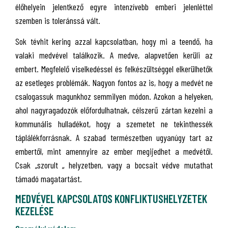
élőhelyein jelentkező egyre intenzívebb emberi jelenléttel
szemben is toleránssá vált.
Sok tévhit kering azzal kapcsolatban, hogy mi a teendő, ha
valaki medvével találkozik. A medve, alapvetően kerüli az
embert. Megfelelő viselkedéssel és felkészültséggel elkerülhetők
az esetleges problémák. Nagyon fontos az is, hogy a medvét ne
csalogassuk magunkhoz semmilyen módon. Azokon a helyeken,
ahol nagyragadozók előfordulhatnak, célszerű zártan kezelni a
kommunális hulladékot, hogy a szemetet ne tekinthessék
táplálékforrásnak.
A szabad természetben ugyanúgy tart az
embertől, mint amennyire az ember megijedhet a medvétől.
Csak „szorult „ helyzetben, vagy a bocsait védve mutathat
támadó magatartást.
MEDVÉVEL KAPCSOLATOS KONFLIKTUSHELYZETEK
KEZELÉSE