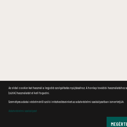
Az oldal cookie-kat használ a legjobb szolgáltatás nyújtásához. A honlap további használatához 
(sütik) használatát el kell fogadni.
Személyes adatai védelméről szóló intézkedéseinket az adatvédelmi szabályzatban ismertetjük.
Adatvédelmi szabályzat
MEGÉRT