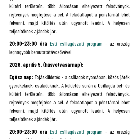
kültéri területein, több állomáson elhelyezett feladványok,
rejtvények megfejtése a cél. A feladatlapot a pénztárnál lehet
felvenni, majd kitöltés után ugyanott leadni. A helyesen
teljesítőknek ajándék jár.
20:00-23:00 óra
Esti csillagászati program
- az ország
legnagyobb bemutatótávcsövével
2026. április 5. (húsvétvasárnap):
Egész nap:
Tojásküldetés - a csillagok nyomában: közös játék
gyerekeknek, családoknak. A küldetés során a Csillagda bel- és
kültéri területein, több állomáson elhelyezett feladványok,
rejtvények megfejtése a cél. A feladatlapot a pénztárnál lehet
felvenni, majd kitöltés után ugyanott leadni. A helyesen
teljesítőknek ajándék jár.
20:00-23:00 óra
Esti csillagászati program
- az ország