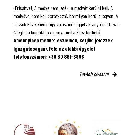
(Frissítve!) A medve nem játék, a medvét kerülni kell. A
medvével nem kell barátkozni, bármilyen korú is legyen. A
bocsok közelében nagy valószínűséggel az anya is ott van.
A legtöbb konfliktus az anyamedvékhez köthető.
Amennyiben medvét észlelnek, kérjük, jelezzék
Igazgatóságunk felé az alábbi ügyeleti
telefonszámon: +36 30 861-3808
Tovább olvasom