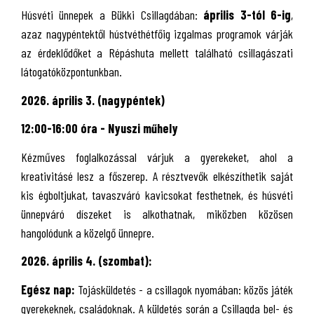
Húsvéti ünnepek a Bükki Csillagdában:
április 3-tól 6-ig
,
azaz nagypéntektől hústvéthétfőig izgalmas programok várják
az érdeklődőket a Répáshuta mellett található csillagászati
látogatóközpontunkban.
2026. április 3. (nagypéntek)
12:00-16:00 óra - Nyuszi műhely
Kézműves foglalkozással várjuk a gyerekeket, ahol a
kreativitásé lesz a főszerep. A résztvevők elkészíthetik saját
kis égboltjukat, tavaszváró kavicsokat festhetnek, és húsvéti
ünnepváró díszeket is alkothatnak, miközben közösen
hangolódunk a közelgő ünnepre.
2026. április 4. (szombat):
Egész nap:
Tojásküldetés - a csillagok nyomában: közös játék
gyerekeknek, családoknak. A küldetés során a Csillagda bel- és