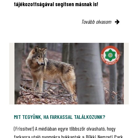
tájékozottságával segítsen másnak is!
Tovább olvasom
MIT TEGYÜNK, HA FARKASSAL TALÁLKOZUNK?
(Frissítve!) A médiában egyre többször olvasható, hogy
farkasra utaló nyomokra bukkantak a Bükki Nemzeti Park