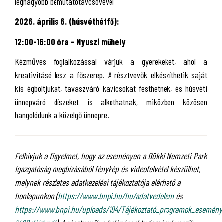
legnagyobb bemutatótávcsövével
2026. április 6. (húsvéthétfő):
12:00-16:00 óra - Nyuszi műhely
Kézműves foglalkozással várjuk a gyerekeket, ahol a
kreativitásé lesz a főszerep. A résztvevők elkészíthetik saját
kis égboltjukat, tavaszváró kavicsokat festhetnek, és húsvéti
ünnepváró díszeket is alkothatnak, miközben közösen
hangolódunk a közelgő ünnepre.
Felhívjuk a figyelmet, hogy az eseményen a Bükki Nemzeti Park
Igazgatóság megbízásából fénykép és videofelvétel készülhet,
melynek részletes adatkezelési tájékoztatója elérhető a
honlapunkon (
https://www.bnpi.hu/hu/adatvedelem
és
https://www.bnpi.hu/uploads/194/Tájékoztató_programok_esemé