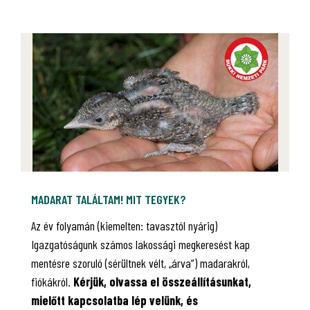
MADARAT TALÁLTAM! MIT TEGYEK?
Az év folyamán (kiemelten: tavasztól nyárig)
Igazgatóságunk számos lakossági megkeresést kap
mentésre szoruló (sérültnek vélt, „árva”) madarakról,
fiókákról.
Kérjük, olvassa el összeállításunkat,
mielőtt kapcsolatba lép velünk, és