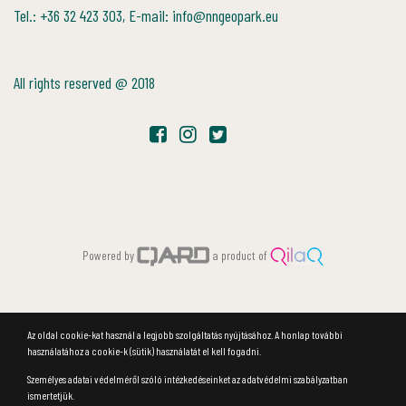
Tel.: +36 32 423 303, E-mail: info@nngeopark.eu
All rights reserved @ 2018
Powered by
a product of
Az oldal cookie-kat használ a legjobb szolgáltatás nyújtásához. A honlap további
használatához a cookie-k (sütik) használatát el kell fogadni.
Személyes adatai védelméről szóló intézkedéseinket az adatvédelmi szabályzatban
ismertetjük.