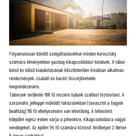
Folyamatosan bővülő szolgáltatásokkal minden korosztály
számára élményekben gazdag kikapcsolódást kínálunk. A tábor
belső és külső kialakításának köszönhetően kiválóan alkalmas
rendezvények, családi és baráti összejövetelek
megrendezésére.
Táborunk területén 168 fő részére tudunk szállást biztosítani. A
szezonális jelleggel működő faházainkban (tavasztól a fagyok
beálltáig) 116 fő elhelyezésére van lehetőség. A téliesített
kőépület egész évben várja a pihenésre, kikapcsolódásra vágyó
vendégeket. Az épület 54 fő számára biztosít férőhelyet 2 illetve
8 ágyas szobákkal.