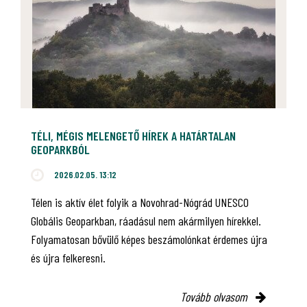
TÉLI, MÉGIS MELENGETŐ HÍREK A HATÁRTALAN
GEOPARKBÓL
2026.02.05. 13:12
Télen is aktív élet folyik a Novohrad-Nógrád UNESCO
Globális Geoparkban, ráadásul nem akármilyen hírekkel.
Folyamatosan bővülő képes beszámolónkat érdemes újra
és újra felkeresni.
Tovább olvasom