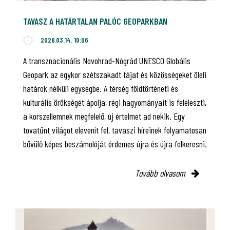
TAVASZ A HATÁRTALAN PALÓC GEOPARKBAN
2026.03.14. 10:06
A transznacionális Novohrad-Nógrád UNESCO Globális
Geopark az egykor szétszakadt tájat és közösségeket öleli
határok nélküli egységbe. A térség földtörténeti és
kulturális örökségét ápolja, régi hagyományait is feléleszti,
a korszellemnek megfelelő, új értelmet ad nekik. Egy
tovatűnt világot elevenít fel, tavaszi híreinek folyamatosan
bővülő képes beszámolóját érdemes újra és újra felkeresni.
Tovább olvasom