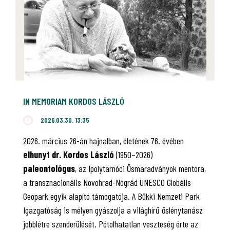
IN MEMORIAM KORDOS LÁSZLÓ
2026.03.30. 13:35
2026. március 26-án hajnalban, életének 76. évében
elhunyt dr. Kordos László
(1950–2026)
paleontológus
, az Ipolytarnóci Ősmaradványok mentora,
a transznacionális Novohrad-Nógrád UNESCO Globális
Geopark egyik alapító támogatója. A Bükki Nemzeti Park
Igazgatóság is mélyen gyászolja a világhírű őslénytanász
jobblétre szenderülését. Pótolhatatlan veszteség érte az