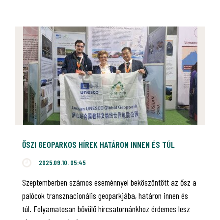
ŐSZI GEOPARKOS HÍREK HATÁRON INNEN ÉS TÚL
2025.09.10. 05:45
Szeptemberben számos eseménnyel beköszöntött az ősz a
palócok transznacionális geoparkjába, határon innen és
túl. Folyamatosan bővülő hírcsatornánkhoz érdemes lesz