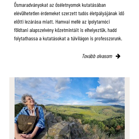
Ősmaradványokat az őséletnyomok kutatásában
elévülhetetlen érdemeket szerzett tudós életpályájának idő
előtti lezárása miatt. Hamvai mellé az ipolytarnóci
földtani alapszelvény kőzetmintáit is elhelyeztük, hadd
folytathassa a kutatásokat a túlvilágon is professzorunk.
Tovább olvasom