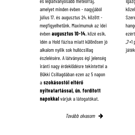
és leglátványosabb meteorraj,
Igaz
amelyet minden évben - nagyjából
közel
július 17. és augusztus 24. között -
Szere
megfigyelhetünk. Maximumuk az idei
hango
évben
augusztus 10-14.
közé esik,
ezért
idén a Hold fázisa miatt különösen jó
„7+1
alkalom nyílik sok hullócsillag
játé
észlelésére. A látványos égi jelenség
iránti nagy érdeklődésre tekintettel a
Bükki Csillagdában ezen az 5 napon
a
szokásostól eltérő
nyitvatartással, ún. fordított
napokkal
várjuk a látogatókat.
Tovább olvasom