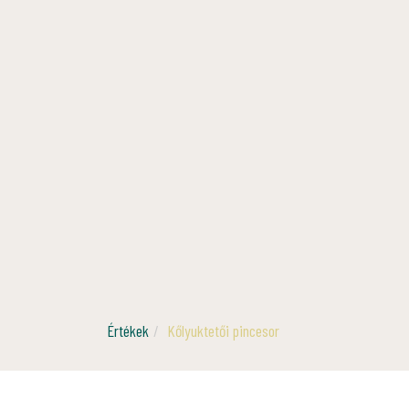
Értékek
Kőlyuktetői pincesor