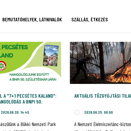
BEMUTATÓHELYEK, LÁTNIVALÓK
SZÁLLÁS, ÉTKEZÉS
L A "7+1 PECSÉTES KALAND":
AKTUÁLIS TŰZGYÚJTÁSI TIL
NGOLÓDÁS A BNPI 50.
ILEUMÁRA!
2026.06.30. 14:45
2026.06.25. 08:00
készülünk a Bükki Nemzeti Park
A Nemzeti Élelmiszerlánc-bizto