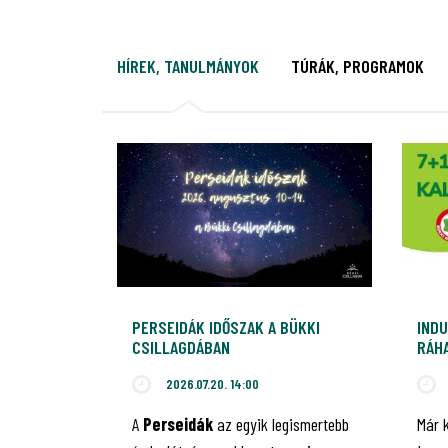
HÍREK, TANULMÁNYOK
TÚRÁK, PROGRAMOK
PERSEIDÁK IDŐSZAK A BÜKKI
INDU
CSILLAGDÁBAN
RÁHA
JUB
2026.07.20. 14:00
A
Perseidák
az egyik legismertebb
Már 