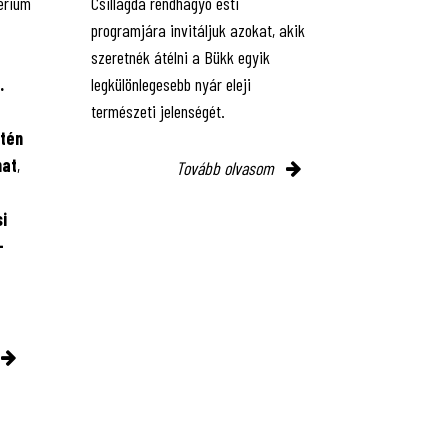
érium
Csillagda rendhagyó esti
programjára invitáljuk azokat, akik
szeretnék átélni a Bükk egyik
.
legkülönlegesebb nyár eleji
természeti jelenségét.
tén
mat
,
Tovább olvasom
i
-