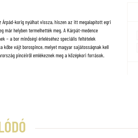
 Árpád-korig nyúlhat vissza, hiszen az itt megalapított egri
űleg már helyben termelhették meg. A Kárpát-medence
k – a bor minőségi érleléséhez speciális feltételek
g a kőbe vájt borospince, melyet magyar sajátosságnak kell
arország pincéiről emlékeznek meg a középkori források.
LÓDÓ