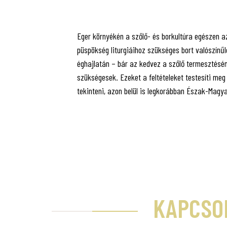
Eger környékén a szőlő- és borkultúra egészen az
püspökség liturgiáihoz szükséges bort valószín
éghajlatán – bár az kedvez a szőlő termesztéséne
szükségesek. Ezeket a feltételeket testesíti me
tekinteni, azon belül is legkorábban Észak-Magy
KAPCSO