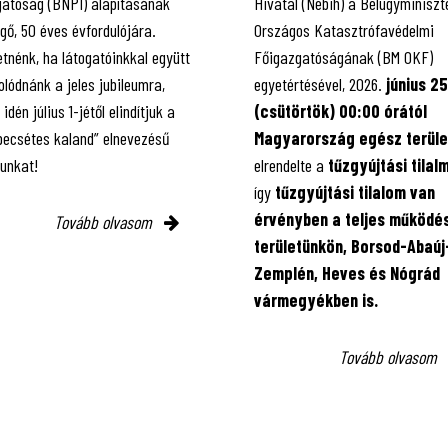
gatóság (BNPI) alapításának
Hivatal (Nébih) a Belügyminiszt
gő, 50 éves évfordulójára.
Országos Katasztrófavédelmi
tnénk, ha látogatóinkkal együtt
Főigazgatóságának (BM OKF)
lódnánk a jeles jubileumra,
egyetértésével, 2026.
június 25
 idén július 1-jétől elindítjuk a
(csütörtök) 00:00 órától
 pecsétes kaland” elnevezésű
Magyarország egész terüle
kunkat!
elrendelte a
tűzgyújtási tilal
így
tűzgyújtási tilalom van
érvényben
a teljes működés
Tovább olvasom
területünkön, Borsod-Abaúj
Zemplén, Heves és Nógrád
vármegyékben is.
Tovább olvasom