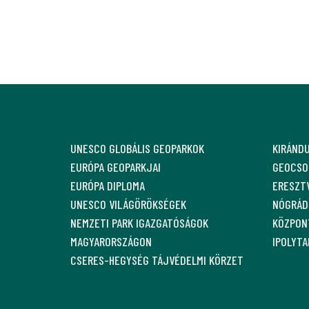
UNESCO GLOBÁLIS GEOPARKOK
KIRÁND
EURÓPA GEOPARKJAI
GEOCSO
EURÓPA DIPLOMA
ERESZT
UNESCO VILÁGÖRÖKSÉGEK
NÓGRÁDI
NEMZETI PARK IGAZGATÓSÁGOK
KÖZPON
MAGYARORSZÁGON
IPOLYT
CSERES-HEGYSÉG TÁJVÉDELMI KÖRZET