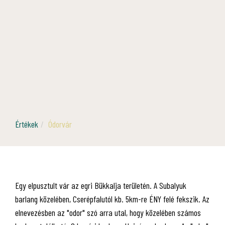
Értékek
Ódorvár
Egy elpusztult vár az egri Bükkalja területén. A Subalyuk
barlang közelében, Cserépfalutól kb. 5km-re ÉNY felé fekszik. Az
elnevezésben az "odor" szó arra utal, hogy közelében számos