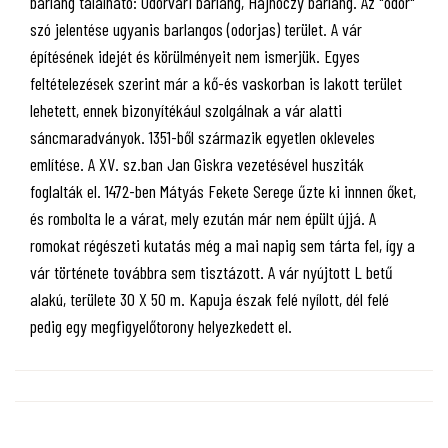
barlang található: Odorvári barlang, Hajnóczy barlang. Az "odor"
szó jelentése ugyanis barlangos (odorjas) terület. A vár
építésének idejét és körülményeit nem ismerjük. Egyes
feltételezések szerint már a kő-és vaskorban is lakott terület
lehetett, ennek bizonyítékául szolgálnak a vár alatti
sáncmaradványok. 1351-ből származik egyetlen okleveles
említése. A XV. sz.ban Jan Giskra vezetésével husziták
foglalták el. 1472-ben Mátyás Fekete Serege űzte ki innnen őket,
és rombolta le a várat, mely ezután már nem épült újjá. A
romokat régészeti kutatás még a mai napig sem tárta fel, így a
vár története továbbra sem tisztázott. A vár nyújtott L betű
alakú, területe 30 X 50 m. Kapuja észak felé nyílott, dél felé
pedig egy megfigyelőtorony helyezkedett el.