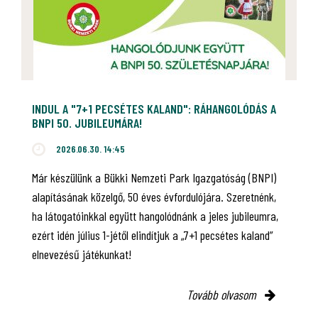
INDUL A "7+1 PECSÉTES KALAND": RÁHANGOLÓDÁS A
BNPI 50. JUBILEUMÁRA!
2026.06.30. 14:45
Már készülünk a Bükki Nemzeti Park Igazgatóság (BNPI)
alapításának közelgő, 50 éves évfordulójára. Szeretnénk,
ha látogatóinkkal együtt hangolódnánk a jeles jubileumra,
ezért idén július 1-jétől elindítjuk a „7+1 pecsétes kaland”
elnevezésű játékunkat!
Tovább olvasom