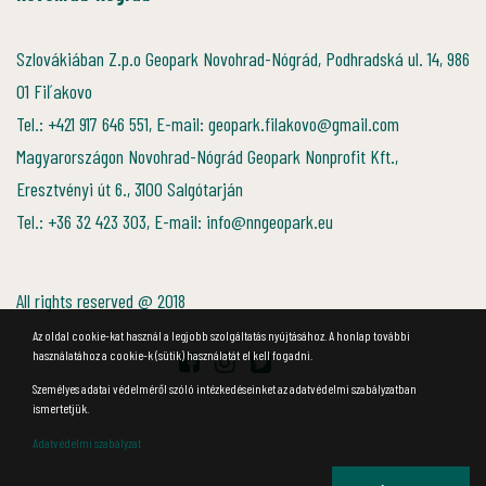
Szlovákiában Z.p.o Geopark Novohrad-Nógrád, Podhradská ul. 14, 986
01 Fiľakovo
Tel.: +421 917 646 551, E-mail: geopark.filakovo@gmail.com
Magyarországon Novohrad-Nógrád Geopark Nonprofit Kft.,
Eresztvényi út 6., 3100 Salgótarján
Tel.: +36 32 423 303, E-mail: info@nngeopark.eu
All rights reserved @ 2018
Az oldal cookie-kat használ a legjobb szolgáltatás nyújtásához. A honlap további
használatához a cookie-k (sütik) használatát el kell fogadni.
Személyes adatai védelméről szóló intézkedéseinket az adatvédelmi szabályzatban
ismertetjük.
Adatvédelmi szabályzat