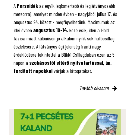
A
Perseidák
az egyik legismertebb és leglátványosabb
meteorraj, amelyet minden évben - nagyjából július 17. és
augusztus 24. között - megfigyelhetünk. Maximumuk az
idei évben
augusztus 10-14.
közé esik, idén a Hold
fázisa miatt különösen jó alkalom nyílik sok hullócsillag
észlelésére. A látványos égi jelenség iránti nagy
érdeklődésre tekintettel a Bükki Csillagdában ezen az 5
napon a
szokásostól eltérő nyitvatartással, ún.
fordított napokkal
várjuk a látogatókat.
Tovább olvasom