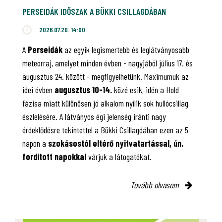
PERSEIDÁK IDŐSZAK A BÜKKI CSILLAGDÁBAN
2026.07.20. 14:00
A
Perseidák
az egyik legismertebb és leglátványosabb
meteorraj, amelyet minden évben - nagyjából július 17. és
augusztus 24. között - megfigyelhetünk. Maximumuk az
idei évben
augusztus 10-14.
közé esik, idén a Hold
fázisa miatt különösen jó alkalom nyílik sok hullócsillag
észlelésére. A látványos égi jelenség iránti nagy
érdeklődésre tekintettel a Bükki Csillagdában ezen az 5
napon a
szokásostól eltérő nyitvatartással, ún.
fordított napokkal
várjuk a látogatókat.
Tovább olvasom