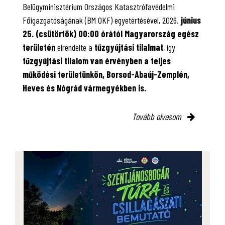
Belügyminisztérium Országos Katasztrófavédelmi
Főigazgatóságának (BM OKF) egyetértésével, 2026.
június
25. (csütörtök) 00:00 órától Magyarország egész
területén
elrendelte a
tűzgyújtási tilalmat
, így
tűzgyújtási tilalom van érvényben
a teljes
működési területünkön, Borsod-Abaúj-Zemplén,
Heves és Nógrád vármegyékben is.
Tovább olvasom