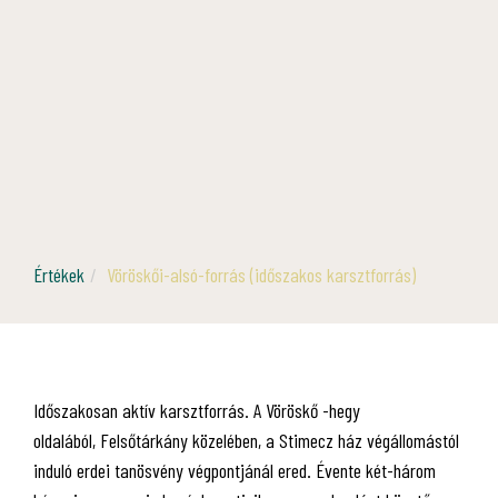
Értékek
Vöröskői-alsó-forrás (időszakos karsztforrás)
Időszakosan aktív karsztforrás. A Vöröskő -hegy
oldalából, Felsőtárkány közelében, a Stimecz ház végállomástól
induló erdei tanösvény végpontjánál ered. Évente két-három