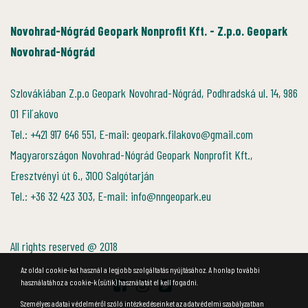
Novohrad-Nógrád Geopark Nonprofit Kft. - Z.p.o. Geopark
Novohrad-Nógrád
Szlovákiában Z.p.o Geopark Novohrad-Nógrád, Podhradská ul. 14, 986
01 Fiľakovo
Tel.: +421 917 646 551, E-mail: geopark.filakovo@gmail.com
Magyarországon Novohrad-Nógrád Geopark Nonprofit Kft.,
Eresztvényi út 6., 3100 Salgótarján
Tel.: +36 32 423 303, E-mail: info@nngeopark.eu
All rights reserved @ 2018
Az oldal cookie-kat használ a legjobb szolgáltatás nyújtásához. A honlap további
használatához a cookie-k (sütik) használatát el kell fogadni.
Személyes adatai védelméről szóló intézkedéseinket az adatvédelmi szabályzatban