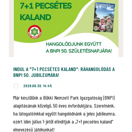
INDUL A "7+1 PECSÉTES KALAND": RÁHANGOLÓDÁS A
BNPI 50. JUBILEUMÁRA!
2026.06.30. 14:45
Már készülünk a Bükki Nemzeti Park Igazgatóság (BNPI)
alapításának közelgő, 50 éves évfordulójára. Szeretnénk,
ha látogatóinkkal együtt hangolódnánk a jeles jubileumra,
ezért idén július 1-jétől elindítjuk a „7+1 pecsétes kaland”
elnevezésű játékunkat!