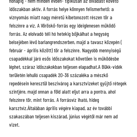
hónapig - nem minden évben- tipikusan az olvadást követő
időszakban aktív. A forrás helye könnyen felismerhető: a
víznyomás miatt nagy méretű kibetonozott részen tör a
felszínre a víz. A Vöröskő-forrás egy ideiglenesen működő
forrás. Az elolvadó téli hó hetekig bőjkálhat a hegység
belsejében lévő barlangrendszerben, majd a tavasz közepén (
február - április között) tör a felszínre. Nagyobb mennyiségű
csapadékkal járó esős időszakokat követően is működésbe
léphet, száraz időszakokban teljesen elapadhat.A Bükk-vidék
területén lehulló csapadék 20-36 százaléka a mészkő
repedésein keresztül beszivárog a karsztvizeket gyűjtő rétegek
szintjére, majd onnan a föld alatt eljut arra a pontra, ahol
felszínre tör, mint forrás. A forrásvíz iható, hideg
karsztvíz.Általában április végére kiapad, az év további
szakaszában teljesen kiszárad, június végétől már nem ad
vizet.