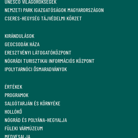
UNESCO VILÁGÖRÖKSÉGEK
NEMZETI PARK IGAZGATÓSÁGOK MAGYARORSZÁGON
CSERES-HEGYSÉG TÁJVÉDELMI KÖRZET
KIRÁNDULÁSOK
GEOCSODÁK HÁZA
ERESZTVÉNYI LÁTOGATÓKÖZPONT
NÓGRÁDI TURISZTIKAI INFORMÁCIÓS KÖZPONT
IPOLYTARNÓCI ŐSMARADVÁNYOK
ÉRTÉKEK
PROGRAMOK
SALGÓTARJÁN ÉS KÖRNYÉKE
HOLLÓKŐ
NÓGRÁD ÉS POLYÁNA-HEGYALJA
FÜLEKI VÁRMÚZEUM
MEDVESALJA