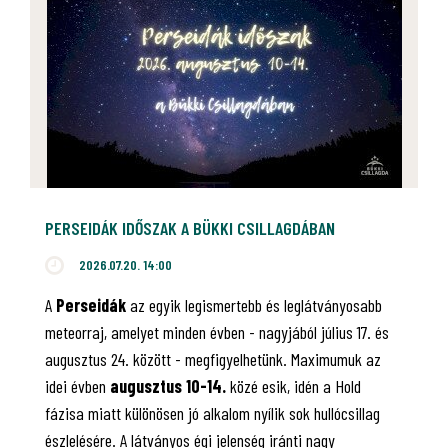
PERSEIDÁK IDŐSZAK A BÜKKI CSILLAGDÁBAN
2026.07.20. 14:00
A
Perseidák
az egyik legismertebb és leglátványosabb
meteorraj, amelyet minden évben - nagyjából július 17. és
augusztus 24. között - megfigyelhetünk. Maximumuk az
idei évben
augusztus 10-14.
közé esik, idén a Hold
fázisa miatt különösen jó alkalom nyílik sok hullócsillag
észlelésére. A látványos égi jelenség iránti nagy