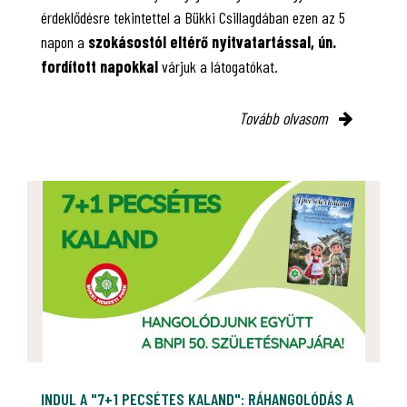
érdeklődésre tekintettel a Bükki Csillagdában ezen az 5
napon a
szokásostól eltérő nyitvatartással, ún.
fordított napokkal
várjuk a látogatókat.
Tovább olvasom
INDUL A "7+1 PECSÉTES KALAND": RÁHANGOLÓDÁS A