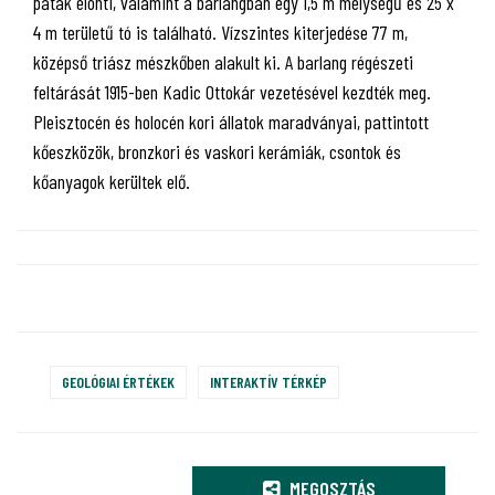
patak elönti, valamint a barlangban egy 1,5 m mélységű és 25 x
4 m területű tó is található. Vízszintes kiterjedése 77 m,
középső triász mészkőben alakult ki. A barlang régészeti
feltárását 1915-ben Kadic Ottokár vezetésével kezdték meg.
Pleisztocén és holocén kori állatok maradványai, pattintott
kőeszközök, bronzkori és vaskori kerámiák, csontok és
kőanyagok kerültek elő.
GEOLÓGIAI ÉRTÉKEK
INTERAKTÍV TÉRKÉP
MEGOSZTÁS