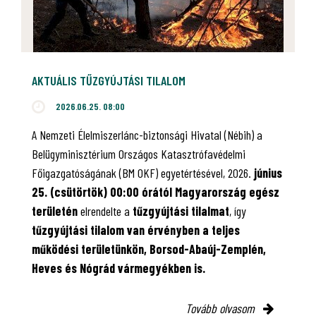
AKTUÁLIS TŰZGYÚJTÁSI TILALOM
2026.06.25. 08:00
A Nemzeti Élelmiszerlánc-biztonsági Hivatal (Nébih) a
Belügyminisztérium Országos Katasztrófavédelmi
Főigazgatóságának (BM OKF) egyetértésével, 2026.
június
25. (csütörtök) 00:00 órától Magyarország egész
területén
elrendelte a
tűzgyújtási tilalmat
, így
tűzgyújtási tilalom van érvényben
a teljes
működési területünkön, Borsod-Abaúj-Zemplén,
Heves és Nógrád vármegyékben is.
Tovább olvasom