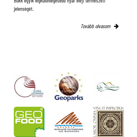
Bükk egyik legkülönlegesebb nyár eleji természeti
jelenségét.
Tovább olvasom