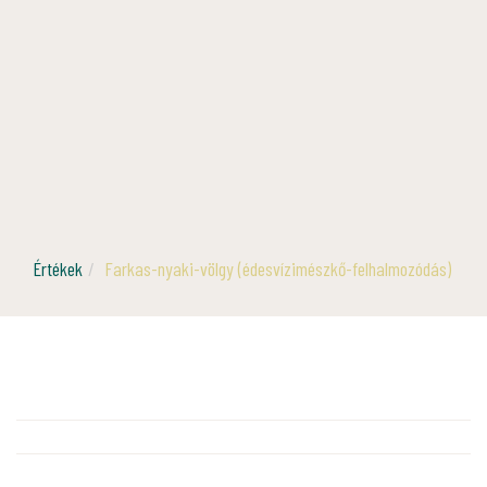
Értékek
Farkas-nyaki-völgy (édesvízimészkő-felhalmozódás)