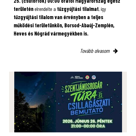
25. (csütörtök) 00:00 órától Magyarország egész
területén
elrendelte a
tűzgyújtási tilalmat
, így
tűzgyújtási tilalom van érvényben
a teljes
működési területünkön, Borsod-Abaúj-Zemplén,
Heves és Nógrád vármegyékben is.
Tovább olvasom