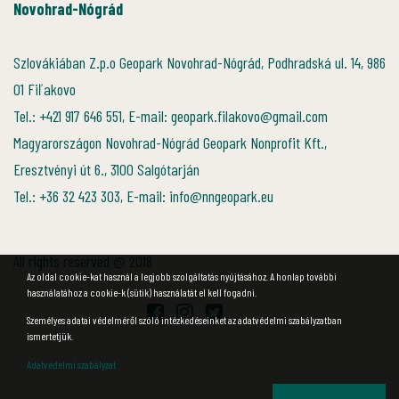
Novohrad-Nógrád
Szlovákiában Z.p.o Geopark Novohrad-Nógrád, Podhradská ul. 14, 986
01 Fiľakovo
Tel.: +421 917 646 551, E-mail: geopark.filakovo@gmail.com
Magyarországon Novohrad-Nógrád Geopark Nonprofit Kft.,
Eresztvényi út 6., 3100 Salgótarján
Tel.: +36 32 423 303, E-mail: info@nngeopark.eu
All rights reserved @ 2018
Az oldal cookie-kat használ a legjobb szolgáltatás nyújtásához. A honlap további
használatához a cookie-k (sütik) használatát el kell fogadni.
Személyes adatai védelméről szóló intézkedéseinket az adatvédelmi szabályzatban
ismertetjük.
Adatvédelmi szabályzat