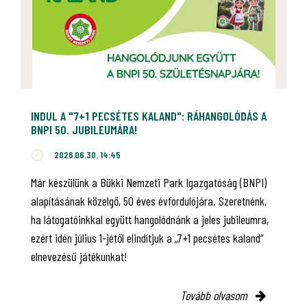
INDUL A "7+1 PECSÉTES KALAND": RÁHANGOLÓDÁS A
BNPI 50. JUBILEUMÁRA!
2026.06.30. 14:45
Már készülünk a Bükki Nemzeti Park Igazgatóság (BNPI)
alapításának közelgő, 50 éves évfordulójára. Szeretnénk,
ha látogatóinkkal együtt hangolódnánk a jeles jubileumra,
ezért idén július 1-jétől elindítjuk a „7+1 pecsétes kaland”
elnevezésű játékunkat!
Tovább olvasom