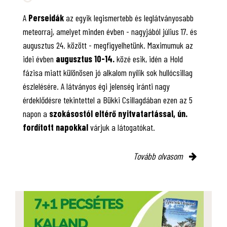
A
Perseidák
az egyik legismertebb és leglátványosabb
meteorraj, amelyet minden évben - nagyjából július 17. és
augusztus 24. között - megfigyelhetünk. Maximumuk az
idei évben
augusztus 10-14.
közé esik, idén a Hold
fázisa miatt különösen jó alkalom nyílik sok hullócsillag
észlelésére. A látványos égi jelenség iránti nagy
érdeklődésre tekintettel a Bükki Csillagdában ezen az 5
napon a
szokásostól eltérő nyitvatartással, ún.
fordított napokkal
várjuk a látogatókat.
Tovább olvasom