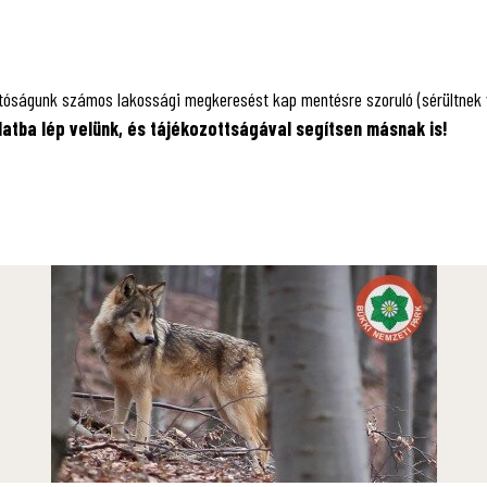
atóságunk számos lakossági megkeresést kap mentésre szoruló (sérültnek vé
latba lép velünk, és tájékozottságával segítsen másnak is!