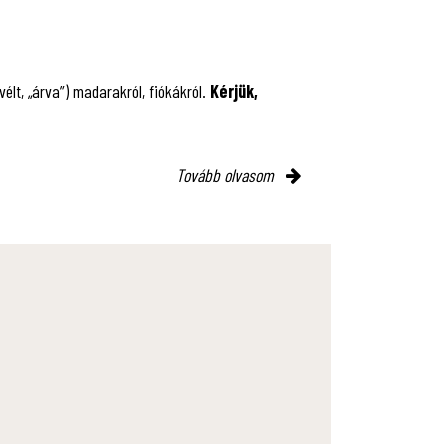
lt, „árva”) madarakról, fiókákról.
Kérjük,
Tovább olvasom