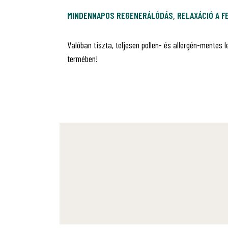
MINDENNAPOS REGENERÁLÓDÁS, RELAXÁCIÓ A 
Valóban tiszta, teljesen pollen- és allergén-mentes 
termében!