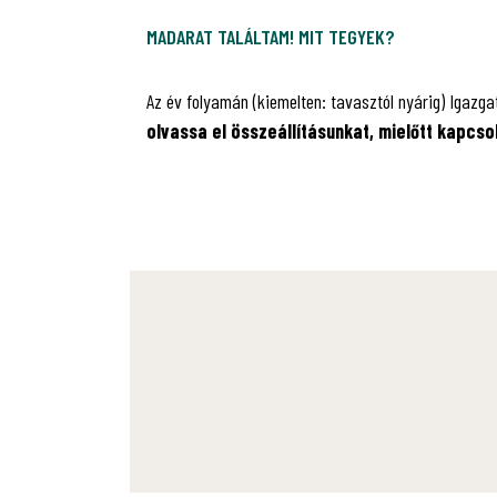
MADARAT TALÁLTAM! MIT TEGYEK?
Az év folyamán (kiemelten: tavasztól nyárig) Igazg
olvassa el összeállításunkat, mielőtt kapcso