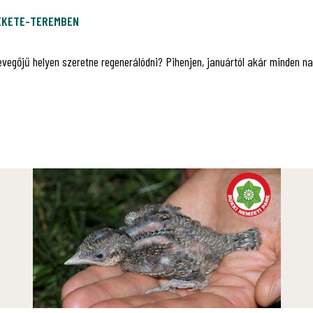
FEKETE-TEREMBEN
levegőjű helyen szeretne regenerálódni? Pihenjen, januártól akár minden na