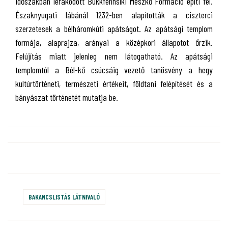
időszakban lerakódott Bükkfennsíki Mészkő Formáció építi fel.
Északnyugati lábánál 1232-ben alapították a ciszterci
szerzetesek a bélháromkúti apátságot. Az apátsági templom
formája, alaprajza, arányai a középkori állapotot őrzik.
Felújítás miatt jelenleg nem látogatható. Az apátsági
templomtól a Bél-kő csúcsáig vezető tanösvény a hegy
kultúrtörténeti, természeti értékeit, földtani felépítését és a
bányászat történetét mutatja be.
BAKANCSLISTÁS LÁTNIVALÓ