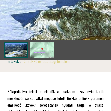
Értékek
2. Bél-kő és apátsági templom
Bélapátfalva felett emelkedik a csaknem száz évig tartó
mészkőbányászat által megcsonkított Bél-kő, a Bükk peremén
emelkedő „kövek” sorozatának nyugati tagja. A triász