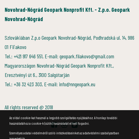
Novohrad-Nógrád Geopark Nonprofit Kft. - Z.p.o. Geopark
Novohrad-Nógrád
Szlovákiában Z.p.o Geopark Novohrad-Nógrád, Podhradská ul. 14, 986
01 Fiľakovo
Tel.: +421 917 646 551, E-mail: geopark.filakovo@gmail.com
Magyarországon Novohrad-Nógrád Geopark Nonprofit Kft.,
Eresztvényi út 6., 3100 Salgótarján
Tel.: +36 32 423 303, E-mail: info@nngeopark.eu
All rights reserved @ 2018
Az oldal cookie-kat használ a legjobb szolgáltatás nyújtásához. A honlap további
használatához a cookie-k (sütik) használatát el kell fogadni.
Személyes adatai védelméről szóló intézkedéseinket az adatvédelmi szabályzatban
ismertetjük.