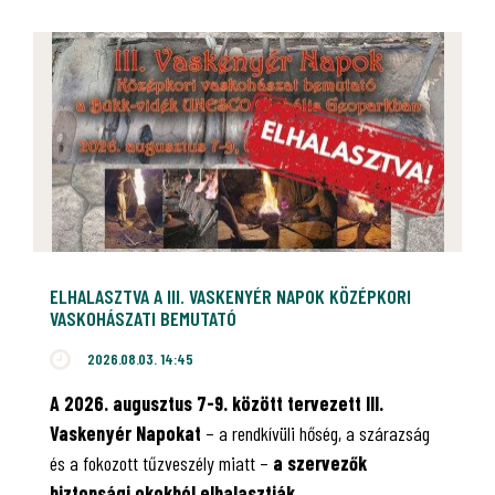
ELHALASZTVA A III. VASKENYÉR NAPOK KÖZÉPKORI
VASKOHÁSZATI BEMUTATÓ
2026.08.03. 14:45
A 2026. augusztus 7-9. között tervezett III.
Vaskenyér Napokat
– a rendkívüli hőség, a szárazság
és a fokozott tűzveszély miatt –
a szervezők
biztonsági okokból elhalasztják.