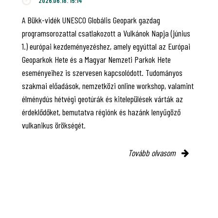
2026.06.18. 15:14
A Bükk-vidék UNESCO Globális Geopark gazdag
programsorozattal csatlakozott a Vulkánok Napja (június
1.) európai kezdeményezéshez, amely egyúttal az Európai
Geoparkok Hete és a Magyar Nemzeti Parkok Hete
eseményeihez is szervesen kapcsolódott. Tudományos
szakmai előadások, nemzetközi online workshop, valamint
élménydús hétvégi geotúrák és kitelepülések várták az
érdeklődőket, bemutatva régiónk és hazánk lenyűgöző
vulkanikus örökségét.
Tovább olvasom