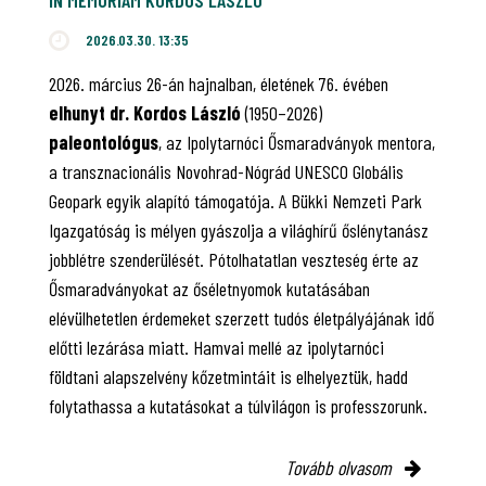
IN MEMORIAM KORDOS LÁSZLÓ
2026.03.30. 13:35
2026. március 26-án hajnalban, életének 76. évében
elhunyt dr. Kordos László
(1950–2026)
paleontológus
, az Ipolytarnóci Ősmaradványok mentora,
a transznacionális Novohrad-Nógrád UNESCO Globális
Geopark egyik alapító támogatója. A Bükki Nemzeti Park
Igazgatóság is mélyen gyászolja a világhírű őslénytanász
jobblétre szenderülését. Pótolhatatlan veszteség érte az
Ősmaradványokat az őséletnyomok kutatásában
elévülhetetlen érdemeket szerzett tudós életpályájának idő
előtti lezárása miatt. Hamvai mellé az ipolytarnóci
földtani alapszelvény kőzetmintáit is elhelyeztük, hadd
folytathassa a kutatásokat a túlvilágon is professzorunk.
Tovább olvasom