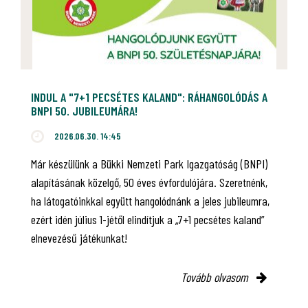
INDUL A "7+1 PECSÉTES KALAND": RÁHANGOLÓDÁS A
BNPI 50. JUBILEUMÁRA!
2026.06.30. 14:45
Már készülünk a Bükki Nemzeti Park Igazgatóság (BNPI)
alapításának közelgő, 50 éves évfordulójára. Szeretnénk,
ha látogatóinkkal együtt hangolódnánk a jeles jubileumra,
ezért idén július 1-jétől elindítjuk a „7+1 pecsétes kaland”
elnevezésű játékunkat!
Tovább olvasom