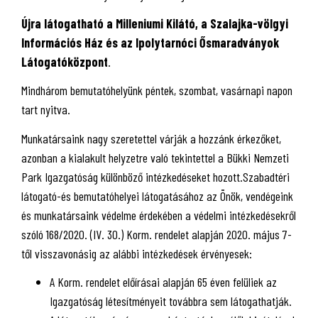
Újra látogatható a
Milleniumi Kilátó, a Szalajka-völgyi
Információs Ház és az Ipolytarnóci Ősmaradványok
Látogatóközpont
.
Mindhárom bemutatóhelyünk péntek, szombat, vasárnapi napon
tart nyitva.
Munkatársaink nagy szeretettel várják a hozzánk érkezőket,
azonban a kialakult helyzetre való tekintettel a Bükki Nemzeti
Park Igazgatóság különböző intézkedéseket hozott.Szabadtéri
látogató-és bemutatóhelyei látogatásához az Önök, vendégeink
és munkatársaink védelme érdekében a védelmi intézkedésekről
szóló 168/2020. (IV. 30.) Korm. rendelet alapján 2020. május 7-
től visszavonásig az alábbi intézkedések érvényesek:
A Korm. rendelet előírásai alapján 65 éven felüliek az
Igazgatóság létesítményeit továbbra sem látogathatják.