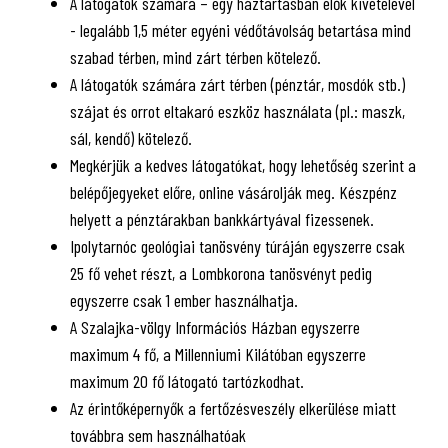
A látogatók számára – egy háztartásban élők kivételével
- legalább 1,5 méter egyéni védőtávolság betartása mind
szabad térben, mind zárt térben kötelező.
A látogatók számára zárt térben (pénztár, mosdók stb.)
szájat és orrot eltakaró eszköz használata (pl.: maszk,
sál, kendő) kötelező.
Megkérjük a kedves látogatókat, hogy lehetőség szerint a
belépőjegyeket előre, online vásárolják meg. Készpénz
helyett a pénztárakban bankkártyával fizessenek.
Ipolytarnóc geológiai tanösvény túráján egyszerre csak
25 fő vehet részt, a Lombkorona tanösvényt pedig
egyszerre csak 1 ember használhatja.
A Szalajka-völgy Információs Házban egyszerre
maximum 4 fő, a Millenniumi Kilátóban egyszerre
maximum 20 fő látogató tartózkodhat.
Az érintőképernyők a fertőzésveszély elkerülése miatt
továbbra sem használhatóak