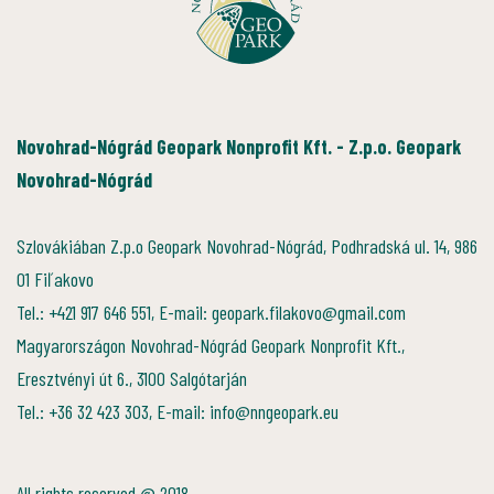
Novohrad-Nógrád Geopark Nonprofit Kft. - Z.p.o. Geopark
Novohrad-Nógrád
Szlovákiában Z.p.o Geopark Novohrad-Nógrád, Podhradská ul. 14, 986
01 Fiľakovo
Tel.: +421 917 646 551, E-mail: geopark.filakovo@gmail.com
Magyarországon Novohrad-Nógrád Geopark Nonprofit Kft.,
Eresztvényi út 6., 3100 Salgótarján
Tel.: +36 32 423 303, E-mail: info@nngeopark.eu
All rights reserved @ 2018