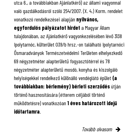
utca 6., a továbbiakban Ajánlatkérő) az állami vagyonnal
való gazdálkodásról szóló 254/2007. (X. 4.) Korm. rendelet
vonatkozó rendelkezései alapján
nyilvános,
egyfordulós pályázatot hirdet
a Magyar Állam
tulajdonában, az Ajánlatkérő vagyonkezelésében lévő 3138
Ipolytarnóc, külterület 039/b hrsz.-on található Ipolytarnóci
Ősmaradványok Természetvédelmi Területen elhelyezkedő
69 négyzetméter alapterületű fogyasztótérrel és 78
négyzetméter alapterületű mosdó, konyha és kiszolgáló
helyiségekkel rendelkező különálló vendéglátó épület
(a
továbbiakban: bérlemény) bérleti szerződés
útján
történő hasznosítására (étterem céljából történő
működtetésre) vonatkozóan
1 éves határozott idejű
időtartamra
.
Tovább olvasom