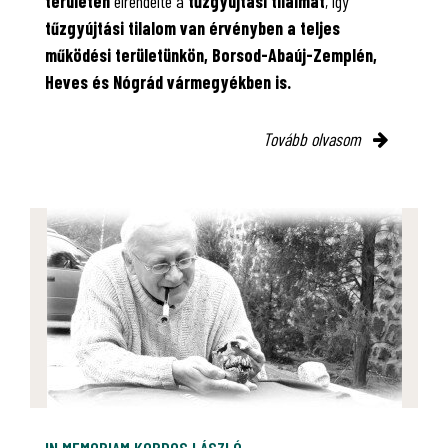
területén
elrendelte a
tűzgyújtási tilalmat
, így
tűzgyújtási tilalom van érvényben
a teljes
működési területünkön, Borsod-Abaúj-Zemplén,
Heves és Nógrád vármegyékben is.
Tovább olvasom