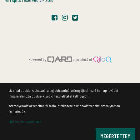
Powered by
a product of
Az oldal cookie-kat használ a legjobb szolgáltatás nyújtásához. A honlap további
használatához a cookie-k (sütik) használatát el kell fogadni.
Személyes adatai védelméről szóló intézkedéseinket az adatvédelmi szabályzatban
ismertetjük.
Adatvédelmi szabályzat
MEGÉRTETTEM