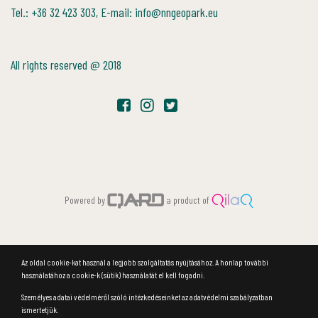
Tel.: +36 32 423 303, E-mail: info@nngeopark.eu
All rights reserved @ 2018
Powered by
a product of
Az oldal cookie-kat használ a legjobb szolgáltatás nyújtásához. A honlap további
használatához a cookie-k (sütik) használatát el kell fogadni.
Személyes adatai védelméről szóló intézkedéseinket az adatvédelmi szabályzatban
ismertetjük.