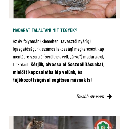
MADARAT TALÁLTAM! MIT TEGYEK?
Az év folyamán (kiemelten: tavasztól nyárig)
Igazgatóságunk számos lakossági megkeresést kap
mentésre szoruló (sérültnek vélt, „árva”) madarakról,
fiókákról.
Kérjük, olvassa el összeállításunkat,
mielőtt kapcsolatba lép velünk, és
tájékozottságával segítsen másnak is!
Tovább olvasom