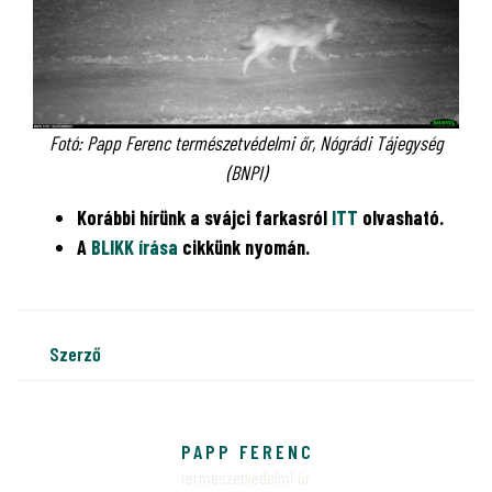
Fotó: Papp Ferenc természetvédelmi őr, Nógrádi Tájegység
(BNPI)
Korábbi hírünk a svájci farkasról
ITT
olvasható.
A
BLIKK írása
cikkünk nyomán.
szerző
PAPP FERENC
természetvédelmi őr