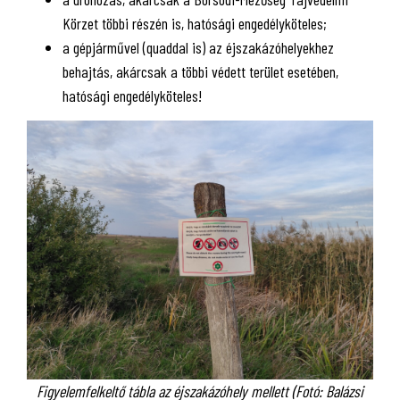
Körzet többi részén is, hatósági engedélyköteles;
a gépjárművel (quaddal is) az éjszakázóhelyekhez
behajtás, akárcsak a többi védett terület esetében,
hatósági engedélyköteles!
Figyelemfelkeltő tábla az éjszakázóhely mellett (Fotó: Balázsi