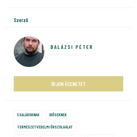
szerző
BALÁZSI PÉTER
természetvédelmi őr
ÍRJON ÜZENETET
CSALÁDOKNAK
IDŐSEKNEK
TERMÉSZETVÉDELMI ŐRSZOLGÁLAT