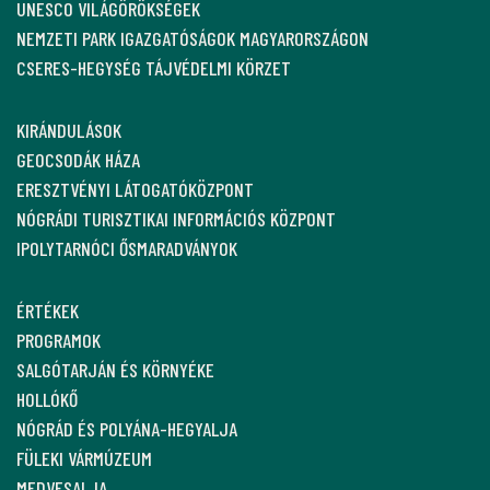
UNESCO VILÁGÖRÖKSÉGEK
NEMZETI PARK IGAZGATÓSÁGOK MAGYARORSZÁGON
CSERES-HEGYSÉG TÁJVÉDELMI KÖRZET
KIRÁNDULÁSOK
GEOCSODÁK HÁZA
ERESZTVÉNYI LÁTOGATÓKÖZPONT
NÓGRÁDI TURISZTIKAI INFORMÁCIÓS KÖZPONT
IPOLYTARNÓCI ŐSMARADVÁNYOK
ÉRTÉKEK
PROGRAMOK
SALGÓTARJÁN ÉS KÖRNYÉKE
HOLLÓKŐ
NÓGRÁD ÉS POLYÁNA-HEGYALJA
FÜLEKI VÁRMÚZEUM
MEDVESALJA