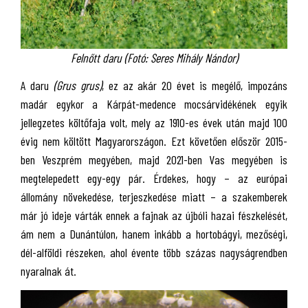
Felnőtt daru (Fotó: Seres Mihály Nándor)
A daru
(Grus grus)
, ez az akár 20 évet is megélő, impozáns
madár egykor a Kárpát-medence mocsárvidékének egyik
jellegzetes költőfaja volt, mely az 1910-es évek után majd 100
évig nem költött Magyarországon. Ezt követően először 2015-
ben Veszprém megyében, majd 2021-ben Vas megyében is
megtelepedett egy-egy pár. Érdekes, hogy – az európai
állomány növekedése, terjeszkedése miatt – a szakemberek
már jó ideje várták ennek a fajnak az újbóli hazai fészkelését,
ám nem a Dunántúlon, hanem inkább a hortobágyi, mezőségi,
dél-alföldi részeken, ahol évente több százas nagyságrendben
nyaralnak át.