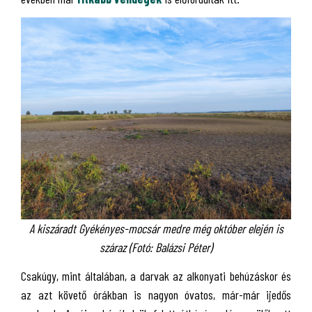
A kiszáradt Gyékényes-mocsár medre még október elején is
száraz (Fotó: Balázsi Péter)
Csakúgy, mint általában, a darvak az alkonyati behúzáskor és
az azt követő órákban is nagyon óvatos, már-már ijedős