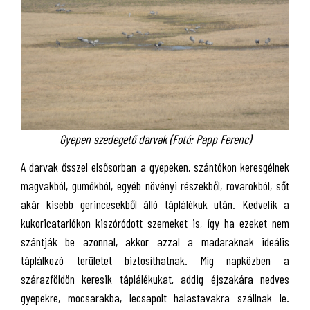
Gyepen szedegető darvak (Fotó: Papp Ferenc)
A darvak ősszel elsősorban a gyepeken, szántókon keresgélnek
magvakból, gumókból, egyéb növényi részekből, rovarokból, sőt
akár kisebb gerincesekből álló táplálékuk után. Kedvelik a
kukoricatarlókon kiszóródott szemeket is, így ha ezeket nem
szántják be azonnal, akkor azzal a madaraknak ideális
táplálkozó területet biztosíthatnak. Míg napközben a
szárazföldön keresik táplálékukat, addig éjszakára nedves
gyepekre, mocsarakba, lecsapolt halastavakra szállnak le.