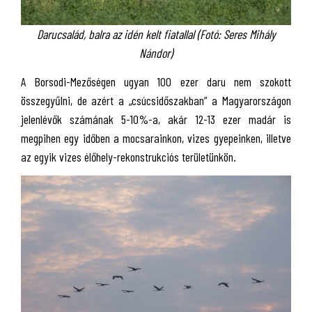
Darucsalád, balra az idén kelt fiatallal (Fotó: Seres Mihály
Nándor)
A Borsodi-Mezőségen ugyan 100 ezer daru nem szokott
összegyűlni, de azért a „csúcsidőszakban” a Magyarországon
jelenlévők számának 5-10%-a, akár 12-13 ezer madár is
megpihen egy időben a mocsarainkon, vizes gyepeinken, illetve
az egyik vizes élőhely-rekonstrukciós területünkön.