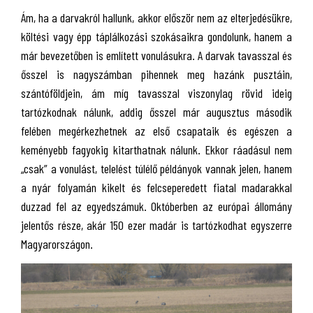
Ám, ha a darvakról hallunk, akkor először nem az elterjedésükre,
költési vagy épp táplálkozási szokásaikra gondolunk, hanem a
már bevezetőben is említett vonulásukra. A darvak tavasszal és
ősszel is nagyszámban pihennek meg hazánk pusztáin,
szántóföldjein, ám míg tavasszal viszonylag rövid ideig
tartózkodnak nálunk, addig ősszel már augusztus második
felében megérkezhetnek az első csapataik és egészen a
keményebb fagyokig kitarthatnak nálunk. Ekkor ráadásul nem
„csak” a vonulást, telelést túlélő példányok vannak jelen, hanem
a nyár folyamán kikelt és felcseperedett fiatal madarakkal
duzzad fel az egyedszámuk. Októberben az európai állomány
jelentős része, akár 150 ezer madár is tartózkodhat egyszerre
Magyarországon.