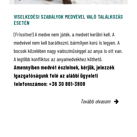
VISELKEDÉSI SZABÁLYOK MEDVÉVEL VALÓ TALÁLKOZÁS
ESETÉN
(Frissítve!) A medve nem játék, a medvét kerülni kell. A
medvével nem kell barátkozni, bármilyen korú is legyen. A
bocsok közelében nagy valószínűséggel az anya is ott van.
A legtöbb konfliktus az anyamedvékhez köthető.
Amennyiben medvét észlelnek, kérjük, jelezzék
Igazgatóságunk felé az alábbi ügyeleti
telefonszámon: +36 30 861-3808
Tovább olvasom