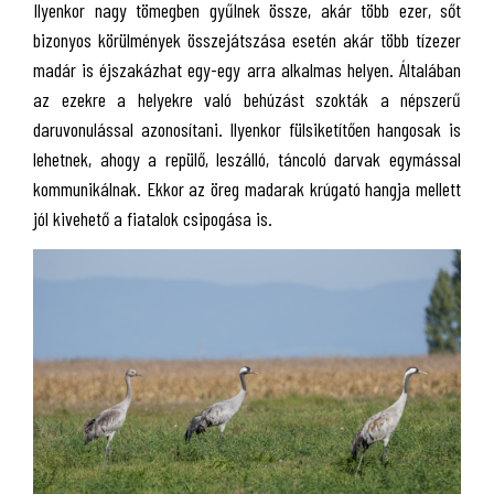
Ilyenkor nagy tömegben gyűlnek össze, akár több ezer, sőt
bizonyos körülmények összejátszása esetén akár több tízezer
madár is éjszakázhat egy-egy arra alkalmas helyen. Általában
az ezekre a helyekre való behúzást szokták a népszerű
daruvonulással azonosítani. Ilyenkor fülsiketítően hangosak is
lehetnek, ahogy a repülő, leszálló, táncoló darvak egymással
kommunikálnak. Ekkor az öreg madarak krúgató hangja mellett
jól kivehető a fiatalok csipogása is.