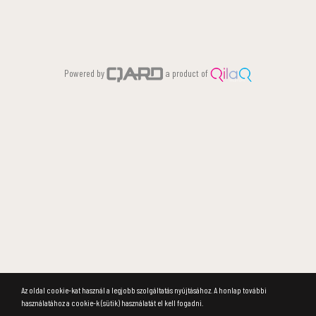
Powered by
a product of
Az oldal cookie-kat használ a legjobb szolgáltatás nyújtásához. A honlap további
használatához a cookie-k (sütik) használatát el kell fogadni.