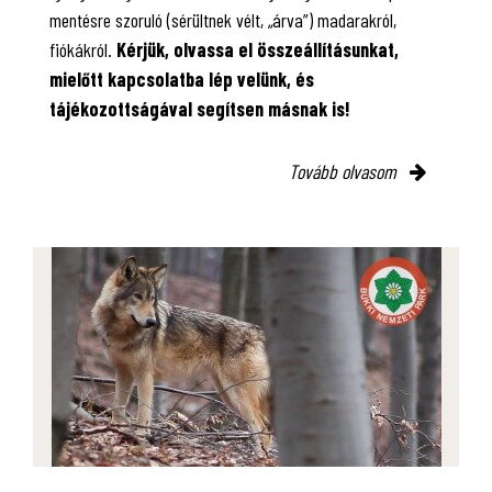
mentésre szoruló (sérültnek vélt, „árva”) madarakról,
fiókákról.
Kérjük, olvassa el összeállításunkat,
mielőtt kapcsolatba lép velünk, és
tájékozottságával segítsen másnak is!
Tovább olvasom