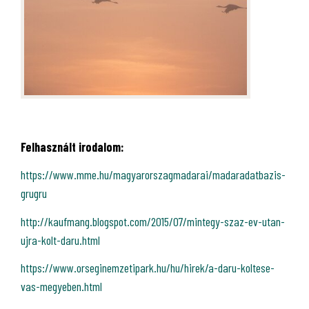
Felhasznált irodalom:
https://www.mme.hu/magyarorszagmadarai/madaradatbazis-
grugru
http://kaufmang.blogspot.com/2015/07/mintegy-szaz-ev-utan-
ujra-kolt-daru.html
https://www.orseginemzetipark.hu/hu/hirek/a-daru-koltese-
vas-megyeben.html