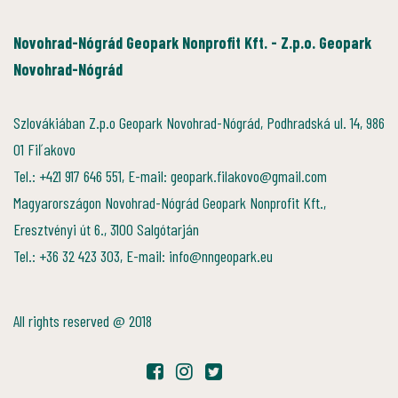
Novohrad-Nógrád Geopark Nonprofit Kft. - Z.p.o. Geopark
Novohrad-Nógrád
Szlovákiában Z.p.o Geopark Novohrad-Nógrád, Podhradská ul. 14, 986
01 Fiľakovo
Tel.: +421 917 646 551, E-mail: geopark.filakovo@gmail.com
Magyarországon Novohrad-Nógrád Geopark Nonprofit Kft.,
Eresztvényi út 6., 3100 Salgótarján
Tel.: +36 32 423 303, E-mail: info@nngeopark.eu
All rights reserved @ 2018