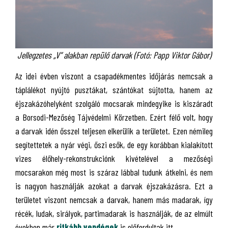
Jellegzetes „V” alakban repülő darvak (Fotó: Papp Viktor Gábor)
Az idei évben viszont a csapadékmentes időjárás nemcsak a
táplálékot nyújtó pusztákat, szántókat sújtotta, hanem az
éjszakázóhelyként szolgáló mocsarak mindegyike is kiszáradt
a Borsodi-Mezőség Tájvédelmi Körzetben. Ezért félő volt, hogy
a darvak idén ősszel teljesen elkerülik a területet. Ezen némileg
segítettetek a nyár végi, őszi esők, de egy korábban kialakított
vizes élőhely-rekonstrukciónk kivételével a mezőségi
mocsarakon még most is száraz lábbal tudunk átkelni, és nem
is nagyon használják azokat a darvak éjszakázásra. Ezt a
területet viszont nemcsak a darvak, hanem más madarak, így
récék, ludak, sirályok, partimadarak is használják, de az elmúlt
években már
ritkább vendégek
is előfordultak itt.