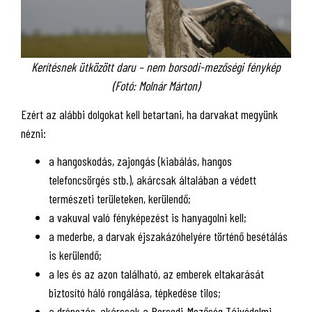
Kerítésnek ütközött daru – nem borsodi-mezőségi fénykép
(Fotó: Molnár Márton)
Ezért az alábbi dolgokat kell betartani, ha darvakat megyünk
nézni:
a hangoskodás, zajongás (kiabálás, hangos
telefoncsörgés stb.), akárcsak általában a védett
természeti területeken, kerülendő;
a vakuval való fényképezést is hanyagolni kell;
a mederbe, a darvak éjszakázóhelyére történő besétálás
is kerülendő;
a les és az azon található, az emberek eltakarását
biztosító háló rongálása, tépkedése tilos;
a drónozás, akárcsak a Borsodi-Mezőség Tájvédelmi