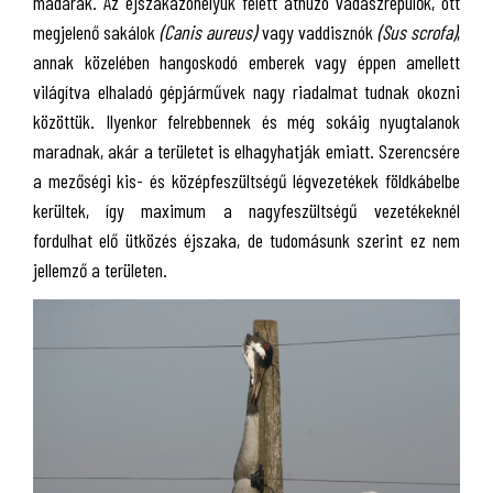
madarak. Az éjszakázóhelyük felett áthúzó vadászrepülők, ott
megjelenő sakálok
(Canis aureus)
vagy vaddisznók
(Sus scrofa)
,
annak közelében hangoskodó emberek vagy éppen amellett
világítva elhaladó gépjárművek nagy riadalmat tudnak okozni
közöttük. Ilyenkor felrebbennek és még sokáig nyugtalanok
maradnak, akár a területet is elhagyhatják emiatt. Szerencsére
a mezőségi kis- és középfeszültségű légvezetékek földkábelbe
kerültek, így maximum a nagyfeszültségű vezetékeknél
fordulhat elő ütközés éjszaka, de tudomásunk szerint ez nem
jellemző a területen.