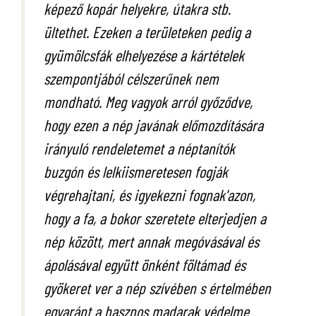
képező kopár helyekre, útakra stb.
ültethet. Ezeken a területeken pedig a
gyümölcsfák elhelyezése a kártételek
szempontjából célszerűnek nem
mondható. Meg vagyok arról győződve,
hogy ezen a nép javának előmozdítására
irányuló rendeletemet a néptanítók
buzgón és lelkiismeretesen fogják
végrehajtani, és igyekezni fognak'azon,
hogy a fa, a bokor szeretete elterjedjen a
nép között, mert annak megóvásával és
ápolásával együtt önként föltámad és
gyökeret ver a nép szívében s értelmében
egyaránt a hasznos madarak védelme