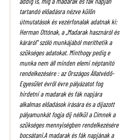
addig is, míg a madarak és fák napján
tartandó előadásra nézve külön
útmutatások és vezérfonalak adatnak ki:
Herman Ottónak, a „Madarak hasznáról és
káráról" szóló munkájából meríthetik a
szükséges adatokat. Minthogy pedig e
munka nem áll minden elemi néptanító
rendelkezésére : az Országos Állatvédő-
Egyesület évről évre pályázatot fog
hirdetni a madarak és fák napjára
alkalmas előadások írására és a díjazott
pályamunkát fogja díj nélkül a Címnek a
szükséges mennyiségben rendelkezésére
bocsátani.A madarak és fák napjának a