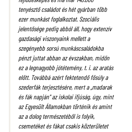
tenyésztő családot és hét gyárban több
ezer munkást foglalkoztat. Szociális
jelentősége pedig abból áll, hogy extenzív
gazdasági viszonyaink mellett a
szegényebb sorsú munkáscsaládokba
pénzt juttat abban az évszakban, midőn
ez a legnagyobb jótétemény, t. i. az aratás
előtt. Továbbá azért fektetendő fősúly a
szederfák terjesztésére, mert a „madarak
és fák napján" az iskolai ifjúság, úgy, mint
az Egyesült Államokban történik és amint
az a dolog természetéből is folyik,
csemetéket és fákat csakis közterületet