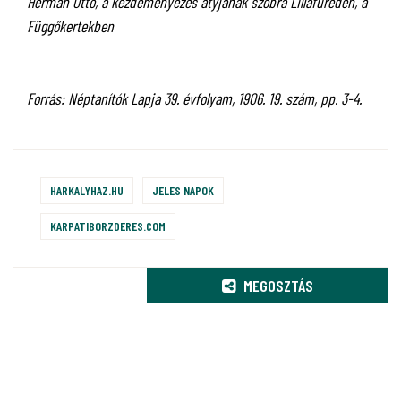
Herman Ottó, a kezdeményezés atyjának szobra Lillafüreden, a
Függőkertekben
Forrás: Néptanítók Lapja 39. évfolyam, 1906. 19. szám, pp. 3-4.
HARKALYHAZ.HU
JELES NAPOK
KARPATIBORZDERES.COM
MEGOSZTÁS