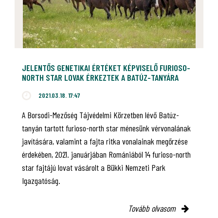
JELENTŐS GENETIKAI ÉRTÉKET KÉPVISELŐ FURIOSO-
NORTH STAR LOVAK ÉRKEZTEK A BATÚZ-TANYÁRA
2021.03.18. 17:47
A Borsodi-Mezőség Tájvédelmi Körzetben lévő Batúz-
tanyán tartott furioso-north star ménesünk vérvonalának
javítására, valamint a fajta ritka vonalainak megőrzése
érdekében, 2021. januárjában Romániából 14 furioso-north
star fajtájú lovat vásárolt a Bükki Nemzeti Park
Igazgatóság.
Tovább olvasom