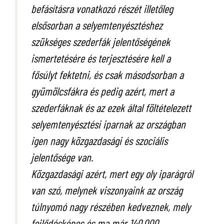
befásításra vonatkozó részét illetőleg
elsősorban a selyemtenyésztéshez
szükséges szederfák jelentőségének
ismertetésére és terjesztésére kell a
fősúlyt fektetni, és csak másodsorban a
gyümölcsfákra és pedig azért, mert a
szederfáknak és az ezek által föltételezett
selyemtenyésztési iparnak az országban
igen nagy közgazdasági és szociális
jelentősége van.
Közgazdasági azért, mert egy oly iparágról
van szó, melynek viszonyaink az ország
túlnyomó nagy részében kedveznek, mely
fejlődésképes és ma már 140.000