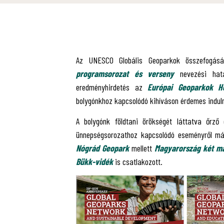
Az UNESCO Globális Geoparkok összefogás
programsorozat és verseny
nevezési hatá
eredményhirdetés az
Európai Geoparkok H
bolygónkhoz kapcsolódó kihíváson érdemes induln
A bolygónk földtani örökségét láttatva őrző 
ünnepségsorozathoz kapcsolódó eseményről már
Nógrád Geopark
mellett
Magyarország két má
Bükk-vidék
is csatlakozott.