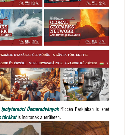
tó Ipolytarnóci Ősmaradványok
Miocén Parkjában is lehet
 túrákat
is indítanak a területen.