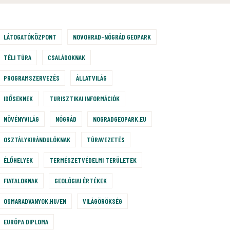
LÁTOGATÓKÖZPONT
NOVOHRAD-NÓGRÁD GEOPARK
TÉLI TÚRA
CSALÁDOKNAK
PROGRAMSZERVEZÉS
ÁLLATVILÁG
IDŐSEKNEK
TURISZTIKAI INFORMÁCIÓK
NÖVÉNYVILÁG
NÓGRÁD
NOGRADGEOPARK.EU
OSZTÁLYKIRÁNDULÓKNAK
TÚRAVEZETÉS
ÉLŐHELYEK
TERMÉSZETVÉDELMI TERÜLETEK
FIATALOKNAK
GEOLÓGIAI ÉRTÉKEK
OSMARADVANYOK.HU/EN
VILÁGÖRÖKSÉG
EURÓPA DIPLOMA