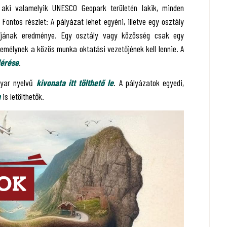
 aki valamelyik UNESCO Geopark területén lakik, minden
Fontos részlet: A pályázat lehet egyéni, illetve egy osztály
ájának eredménye. Egy osztály vagy közösség csak egy
zemélynek a közös munka oktatási vezetőjének kell lennie. A
lérése
.
gyar nyelvű
kivonata itt tölthető le
. A pályázatok egyedi,
n
is letölthetők.