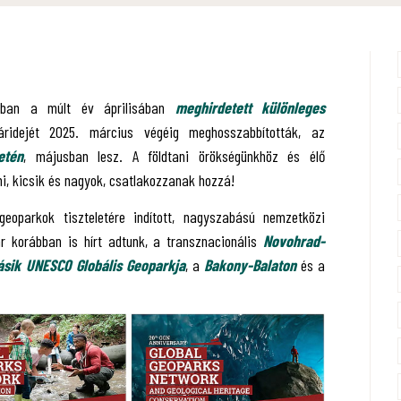
ában a múlt év áprilisában
meghirdetett különleges
ridejét 2025. március végéig meghosszabbították, az
etén
, májusban lesz. A földtani örökségünkhöz és élő
i, kicsik és nagyok, csatlakozzanak hozzá!
geoparkok tiszteletére indított, nagyszabású nemzetközi
 korábban is hírt adtunk, a transznacionális
Novohrad-
sik UNESCO Globális Geoparkja
, a
Bakony-Balaton
és a