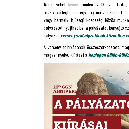
Részt vehet benne minden 12–18 éves fiatal,
résztvevő legfeljebb egy pályaművet küldhet be. 
vagy bármely ifjúsági közösség közös munk
pályázatot nyújthat be, a pályázatot benyújtó s
pályázat
versenyszabályzatának közvetlen e
A verseny felhívásának összeszerkesztett, ma
magyar nyelvű kiírásai a
honlapon külön-külö