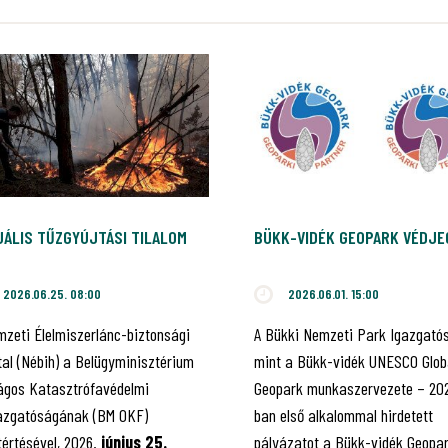
UÁLIS TŰZGYÚJTÁSI TILALOM
BÜKK-VIDÉK GEOPARK VÉDJE
2026.06.25. 08:00
2026.06.01. 15:00
mzeti Élelmiszerlánc-biztonsági
A Bükki Nemzeti Park Igazgató
tal (Nébih) a Belügyminisztérium
mint a Bükk-vidék UNESCO Glob
ágos Katasztrófavédelmi
Geopark munkaszervezete – 20
azgatóságának (BM OKF)
ban első alkalommal hirdetett
tértésével, 2026.
június 25.
pályázatot a Bükk-vidék Geopa