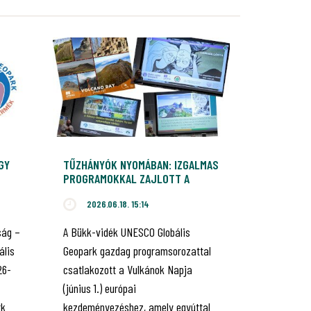
GY
TŰZHÁNYÓK NYOMÁBAN: IZGALMAS
PROGRAMOKKAL ZAJLOTT A
VULKÁNOK NAPJA A BÜKK-
2026.06.18. 15:14
VIDÉKEN
ság –
A Bükk-vidék UNESCO Globális
ális
Geopark gazdag programsorozattal
26-
csatlakozott a Vulkánok Napja
(június 1.) európai
rk
kezdeményezéshez, amely egyúttal