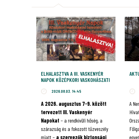
ELHALASZTVA A III. VASKENYÉR
AKT
NAPOK KÖZÉPKORI VASKOHÁSZATI
BEMUTATÓ
2026.08.03. 14:45
A 2026. augusztus 7-9. között
A Ne
tervezett III. Vaskenyér
Hiva
Napokat
– a rendkívüli hőség, a
Orsz
szárazság és a fokozott tűzveszély
Főig
miatt –
a szervezők biztonsági
egye