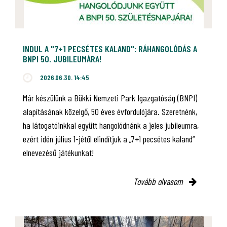
INDUL A "7+1 PECSÉTES KALAND": RÁHANGOLÓDÁS A
BNPI 50. JUBILEUMÁRA!
2026.06.30. 14:45
Már készülünk a Bükki Nemzeti Park Igazgatóság (BNPI)
alapításának közelgő, 50 éves évfordulójára. Szeretnénk,
ha látogatóinkkal együtt hangolódnánk a jeles jubileumra,
ezért idén július 1-jétől elindítjuk a „7+1 pecsétes kaland”
elnevezésű játékunkat!
Tovább olvasom