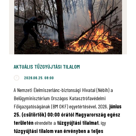
AKTUÁLIS TŰZGYÚJTÁSI TILALOM
2026.06.25. 08:00
A Nemzeti Élelmiszerlánc-biztonsági Hivatal (Nébih) a
Belügyminisztérium Országos Katasztrófavédelmi
Főigazgatóságának (BM OKF) egyetértésével, 2026.
június
25. (csütörtök) 00:00 órától Magyarország egész
területén
elrendelte a
tűzgyújtási tilalmat
, így
tűzgyújtási tilalom van érvényben
a teljes