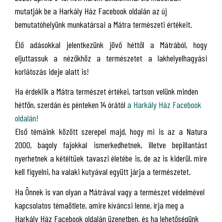
mutatják be a Harkály Ház Facebook oldalán az új
bemutatóhelyünk munkatársai a Mátra természeti értékeit.
Élő adásokkal jelentkezünk jövő héttől a Mátrából, hogy
eljuttassuk a nézőkhöz a természetet a lakhelyelhagyási
korlátozás ideje alatt is!
Ha érdeklik a Mátra természet értékei, tartson velünk minden
hétfőn, szerdán és pénteken 14 órától
a Harkály Ház Facebook
oldalán!
Első témáink között szerepel majd, hogy mi is az a Natura
2000, bagoly fajokkal ismerkedhetnek, illetve bepillantást
nyerhetnek a kétéltűek tavaszi életébe is, de az is kiderül, mire
kell figyelni, ha valaki kutyával együtt járja a természetet.
Ha Önnek is van olyan a Mátrával vagy a természet védelmével
kapcsolatos témaötlete, amire kíváncsi lenne, írja meg a
Harkály Ház Facebook oldalán üzenetben, és ha lehetőségünk