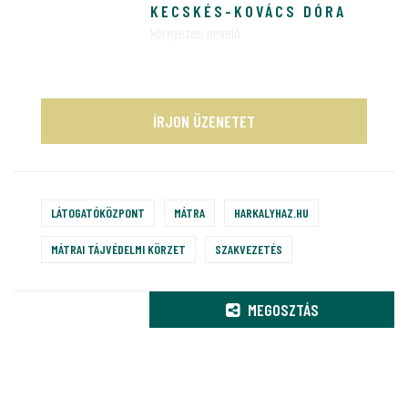
KECSKÉS-KOVÁCS DÓRA
környezeti nevelő
ÍRJON ÜZENETET
LÁTOGATÓKÖZPONT
MÁTRA
HARKALYHAZ.HU
MÁTRAI TÁJVÉDELMI KÖRZET
SZAKVEZETÉS
MEGOSZTÁS