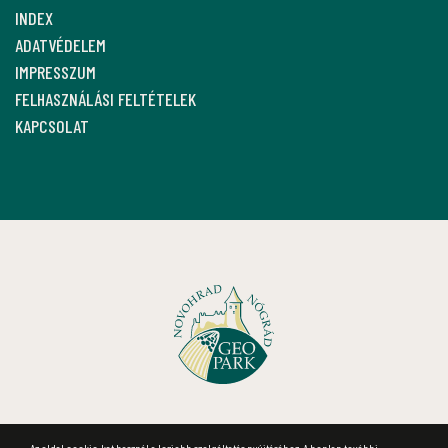
FÜLEKI VÁRMÚZEUM
MEDVESALJA
INDEX
ADATVÉDELEM
IMPRESSZUM
FELHASZNÁLÁSI FELTÉTELEK
KAPCSOLAT
Az oldal cookie-kat használ a legjobb szolgáltatás nyújtásához. A honlap további