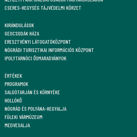
EURÓPA GEOPARKJAI
EURÓPA DIPLOMA
UNESCO VILÁGÖRÖKSÉGEK
NEMZETI PARK IGAZGATÓSÁGOK MAGYARORSZÁGON
CSERES-HEGYSÉG TÁJVÉDELMI KÖRZET
KIRÁNDULÁSOK
GEOCSODÁK HÁZA
ERESZTVÉNYI LÁTOGATÓKÖZPONT
NÓGRÁDI TURISZTIKAI INFORMÁCIÓS KÖZPONT
IPOLYTARNÓCI ŐSMARADVÁNYOK
ÉRTÉKEK
PROGRAMOK
SALGÓTARJÁN ÉS KÖRNYÉKE
HOLLÓKŐ
NÓGRÁD ÉS POLYÁNA-HEGYALJA