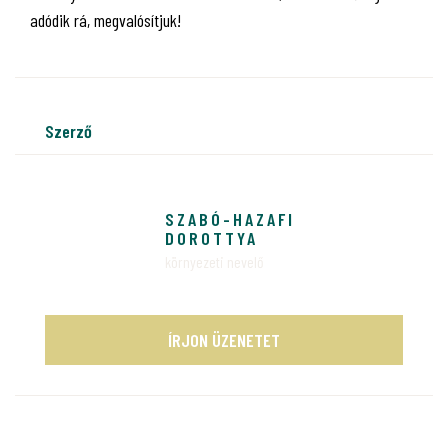
adódik rá, megvalósítjuk!
szerző
SZABÓ-HAZAFI
DOROTTYA
környezeti nevelő
ÍRJON ÜZENETET