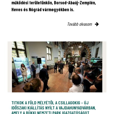
működési területünkön, Borsod-Abaúj-Zemplén,
Heves és Nógrád vármegyékben is.
Tovább olvasom
TITKOK A FÖLD MÉLYÉTŐL A CSILLAGOKIG - ÚJ
IDŐSZAKI KIÁLLÍTÁS NYÍLT A VAJDAHUNYADVÁRBAN,
AMELY A BÜKKI NEMZETI PARK IGAZGATÓSÁGOT