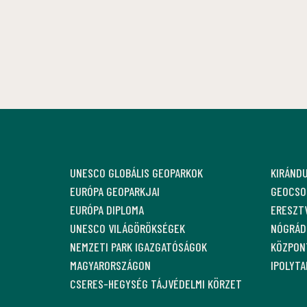
UNESCO GLOBÁLIS GEOPARKOK
KIRÁND
EURÓPA GEOPARKJAI
GEOCSO
EURÓPA DIPLOMA
ERESZT
UNESCO VILÁGÖRÖKSÉGEK
NÓGRÁDI
NEMZETI PARK IGAZGATÓSÁGOK
KÖZPON
MAGYARORSZÁGON
IPOLYT
CSERES-HEGYSÉG TÁJVÉDELMI KÖRZET