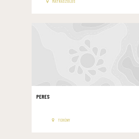
MÁTRASZŐLŐS
PERES
TERÉNY