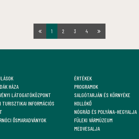
1
2
3
4
Első
Utolsó
oldal
oldal
ULÁSOK
ÉRTÉKEK
DÁK HÁZA
PROGRAMOK
VÉNYI LÁTOGATÓKÖZPONT
SALGÓTARJÁN ÉS KÖRNYÉKE
 TURISZTIKAI INFORMÁCIÓS
HOLLÓKŐ
T
NÓGRÁD ÉS POLYÁNA-HEGYALJA
ARNÓCI ŐSMARADVÁNYOK
FÜLEKI VÁRMÚZEUM
MEDVESALJA