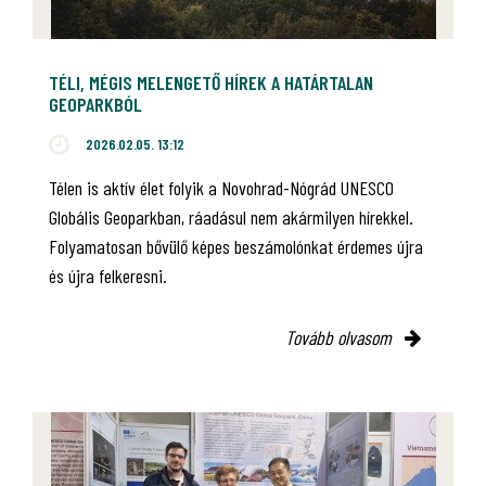
TÉLI, MÉGIS MELENGETŐ HÍREK A HATÁRTALAN
GEOPARKBÓL
2026.02.05. 13:12
Télen is aktív élet folyik a Novohrad-Nógrád UNESCO
Globális Geoparkban, ráadásul nem akármilyen hírekkel.
Folyamatosan bővülő képes beszámolónkat érdemes újra
és újra felkeresni.
Tovább olvasom