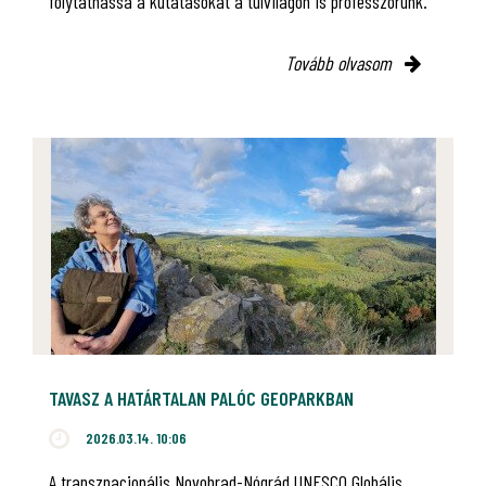
folytathassa a kutatásokat a túlvilágon is professzorunk.
Tovább olvasom
TAVASZ A HATÁRTALAN PALÓC GEOPARKBAN
2026.03.14. 10:06
A transznacionális Novohrad-Nógrád UNESCO Globális