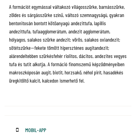
A formációt egymással váltakozó világosszürke, barnásszürke,
zöldes és sárgásszürke színű, változó szemnagyságú, gyakran
bentonitosán bontott kötőanyagú andezittufa, lapillis
andezittufa, tufaagglomerátum, andezit agglomerátum,
hólyagos, salakos szürke andezit; vörös, salakos oxiandezit;
sötétszürke—fekete tömött hiperszténes augitandezit;
alárendeltebben szürkésfehér riolitos, dácitos, andezites vegyes
tufa és tutit alkotja. A formáció finomszemű képződményeiben
makroszkóposán augit, biotit, horzsakő, néhol pirít, hasadékés
üregkitöltő kalcit, kalcedon ismerhető fel.
MOBIL-APP