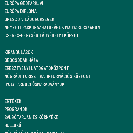
EURÓPA GEOPARKJAI
EURÓPA DIPLOMA
UNESCO VILÁGÖRÖKSÉGEK
NEMZETI PARK IGAZGATÓSÁGOK MAGYARORSZÁGON
CSERES-HEGYSÉG TÁJVÉDELMI KÖRZET
KIRÁNDULÁSOK
GEOCSODÁK HÁZA
ERESZTVÉNYI LÁTOGATÓKÖZPONT
NÓGRÁDI TURISZTIKAI INFORMÁCIÓS KÖZPONT
IPOLYTARNÓCI ŐSMARADVÁNYOK
ÉRTÉKEK
PROGRAMOK
SALGÓTARJÁN ÉS KÖRNYÉKE
HOLLÓKŐ
NÓGRÁD ÉS POLYÁNA-HEGYALJA