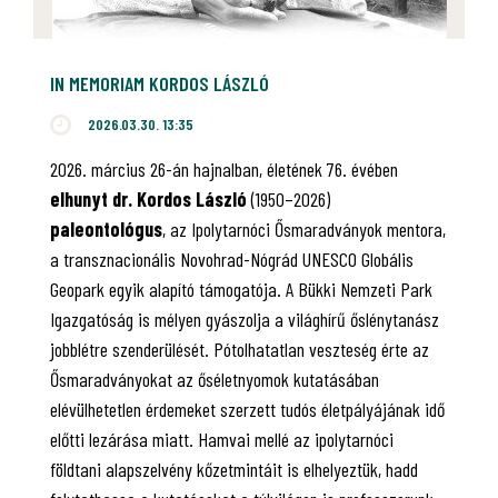
IN MEMORIAM KORDOS LÁSZLÓ
2026.03.30. 13:35
2026. március 26-án hajnalban, életének 76. évében
elhunyt dr. Kordos László
(1950–2026)
paleontológus
, az Ipolytarnóci Ősmaradványok mentora,
a transznacionális Novohrad-Nógrád UNESCO Globális
Geopark egyik alapító támogatója. A Bükki Nemzeti Park
Igazgatóság is mélyen gyászolja a világhírű őslénytanász
jobblétre szenderülését. Pótolhatatlan veszteség érte az
Ősmaradványokat az őséletnyomok kutatásában
elévülhetetlen érdemeket szerzett tudós életpályájának idő
előtti lezárása miatt. Hamvai mellé az ipolytarnóci
földtani alapszelvény kőzetmintáit is elhelyeztük, hadd