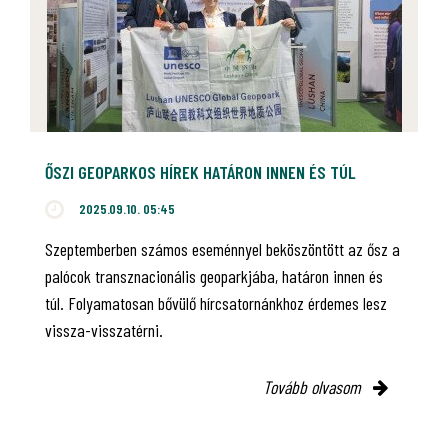
ŐSZI GEOPARKOS HÍREK HATÁRON INNEN ÉS TÚL
2025.09.10. 05:45
Szeptemberben számos eseménnyel beköszöntött az ősz a
palócok transznacionális geoparkjába, határon innen és
túl. Folyamatosan bővülő hírcsatornánkhoz érdemes lesz
vissza-visszatérni.
Tovább olvasom