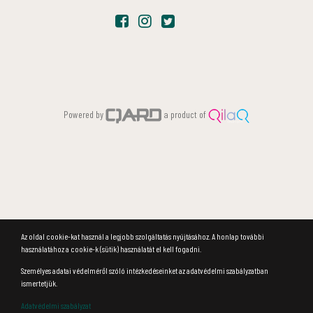
Powered by
a product of
Az oldal cookie-kat használ a legjobb szolgáltatás nyújtásához. A honlap további
használatához a cookie-k (sütik) használatát el kell fogadni.
Személyes adatai védelméről szóló intézkedéseinket az adatvédelmi szabályzatban
ismertetjük.
Adatvédelmi szabályzat