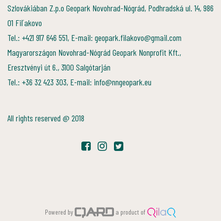
Szlovákiában Z.p.o Geopark Novohrad-Nógrád, Podhradská ul. 14, 986
01 Fiľakovo
Tel.: +421 917 646 551, E-mail: geopark.filakovo@gmail.com
Magyarországon Novohrad-Nógrád Geopark Nonprofit Kft.,
Eresztvényi út 6., 3100 Salgótarján
Tel.: +36 32 423 303, E-mail: info@nngeopark.eu
All rights reserved @ 2018
Powered by
a product of