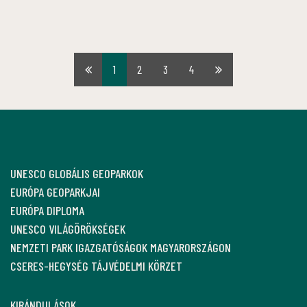
1
2
3
4
Első
Utolsó
oldal
oldal
UNESCO GLOBÁLIS GEOPARKOK
EURÓPA GEOPARKJAI
EURÓPA DIPLOMA
UNESCO VILÁGÖRÖKSÉGEK
NEMZETI PARK IGAZGATÓSÁGOK MAGYARORSZÁGON
CSERES-HEGYSÉG TÁJVÉDELMI KÖRZET
KIRÁNDULÁSOK