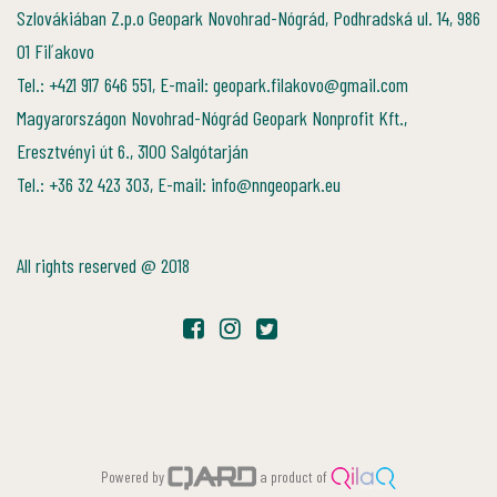
Szlovákiában Z.p.o Geopark Novohrad-Nógrád, Podhradská ul. 14, 986
01 Fiľakovo
Tel.: +421 917 646 551, E-mail: geopark.filakovo@gmail.com
Magyarországon Novohrad-Nógrád Geopark Nonprofit Kft.,
Eresztvényi út 6., 3100 Salgótarján
Tel.: +36 32 423 303, E-mail: info@nngeopark.eu
All rights reserved @ 2018
Powered by
a product of