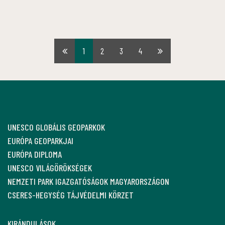
1
2
3
4
Első
Utolsó
oldal
oldal
UNESCO GLOBÁLIS GEOPARKOK
EURÓPA GEOPARKJAI
EURÓPA DIPLOMA
UNESCO VILÁGÖRÖKSÉGEK
NEMZETI PARK IGAZGATÓSÁGOK MAGYARORSZÁGON
CSERES-HEGYSÉG TÁJVÉDELMI KÖRZET
KIRÁNDULÁSOK