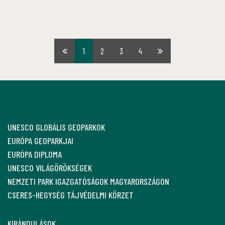
1
2
3
4
Első
Utolsó
oldal
oldal
UNESCO GLOBÁLIS GEOPARKOK
EURÓPA GEOPARKJAI
EURÓPA DIPLOMA
UNESCO VILÁGÖRÖKSÉGEK
NEMZETI PARK IGAZGATÓSÁGOK MAGYARORSZÁGON
CSERES-HEGYSÉG TÁJVÉDELMI KÖRZET
KIRÁNDULÁSOK