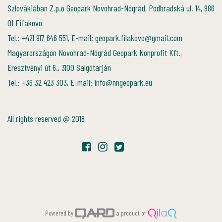
Szlovákiában Z.p.o Geopark Novohrad-Nógrád, Podhradská ul. 14, 986
01 Fiľakovo
Tel.: +421 917 646 551, E-mail: geopark.filakovo@gmail.com
Magyarországon Novohrad-Nógrád Geopark Nonprofit Kft.,
Eresztvényi út 6., 3100 Salgótarján
Tel.: +36 32 423 303, E-mail: info@nngeopark.eu
All rights reserved @ 2018
Powered by
a product of