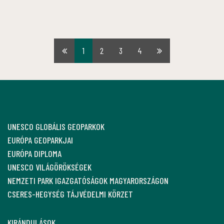
1
2
3
4
Első
Utolsó
oldal
oldal
UNESCO GLOBÁLIS GEOPARKOK
EURÓPA GEOPARKJAI
EURÓPA DIPLOMA
UNESCO VILÁGÖRÖKSÉGEK
NEMZETI PARK IGAZGATÓSÁGOK MAGYARORSZÁGON
CSERES-HEGYSÉG TÁJVÉDELMI KÖRZET
KIRÁNDULÁSOK