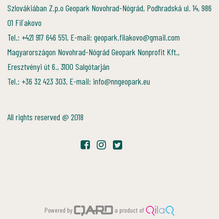
Szlovákiában Z.p.o Geopark Novohrad-Nógrád, Podhradská ul. 14, 986
01 Fiľakovo
Tel.: +421 917 646 551, E-mail: geopark.filakovo@gmail.com
Magyarországon Novohrad-Nógrád Geopark Nonprofit Kft.,
Eresztvényi út 6., 3100 Salgótarján
Tel.: +36 32 423 303, E-mail: info@nngeopark.eu
All rights reserved @ 2018
Powered by
a product of