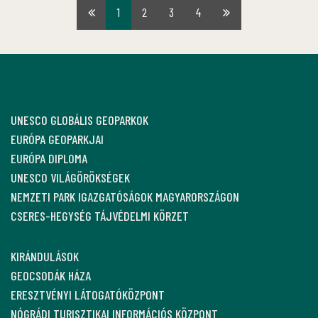
1
2
3
4
Első
Utolsó
oldal
oldal
UNESCO GLOBÁLIS GEOPARKOK
EURÓPA GEOPARKJAI
EURÓPA DIPLOMA
UNESCO VILÁGÖRÖKSÉGEK
NEMZETI PARK IGAZGATÓSÁGOK MAGYARORSZÁGON
CSERES-HEGYSÉG TÁJVÉDELMI KÖRZET
KIRÁNDULÁSOK
GEOCSODÁK HÁZA
ERESZTVÉNYI LÁTOGATÓKÖZPONT
NÓGRÁDI TURISZTIKAI INFORMÁCIÓS KÖZPONT