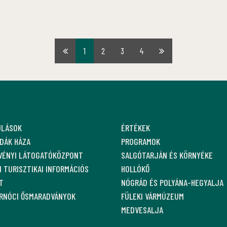
1
2
3
4
Első
Utolsó
oldal
oldal
ULÁSOK
ÉRTÉKEK
DÁK HÁZA
PROGRAMOK
VÉNYI LÁTOGATÓKÖZPONT
SALGÓTARJÁN ÉS KÖRNYÉKE
 TURISZTIKAI INFORMÁCIÓS
HOLLÓKŐ
T
NÓGRÁD ÉS POLYÁNA-HEGYALJA
ARNÓCI ŐSMARADVÁNYOK
FÜLEKI VÁRMÚZEUM
MEDVESALJA