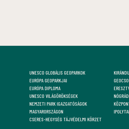
UNESCO GLOBÁLIS GEOPARKOK
KIRÁND
EURÓPA GEOPARKJAI
GEOCSO
EURÓPA DIPLOMA
ERESZT
UNESCO VILÁGÖRÖKSÉGEK
NÓGRÁDI
NEMZETI PARK IGAZGATÓSÁGOK
KÖZPON
MAGYARORSZÁGON
IPOLYT
CSERES-HEGYSÉG TÁJVÉDELMI KÖRZET