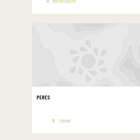
MÁTRASZŐLŐS
PERES
TERÉNY