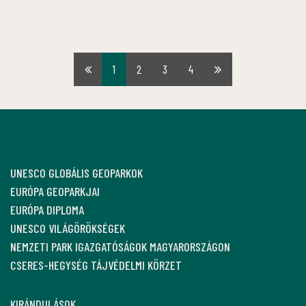
1
2
3
4
Első
Utolsó
oldal
oldal
UNESCO GLOBÁLIS GEOPARKOK
EURÓPA GEOPARKJAI
EURÓPA DIPLOMA
UNESCO VILÁGÖRÖKSÉGEK
NEMZETI PARK IGAZGATÓSÁGOK MAGYARORSZÁGON
CSERES-HEGYSÉG TÁJVÉDELMI KÖRZET
KIRÁNDULÁSOK