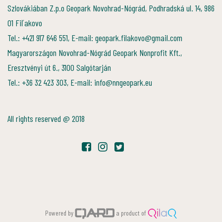
Szlovákiában Z.p.o Geopark Novohrad-Nógrád, Podhradská ul. 14, 986
01 Fiľakovo
Tel.: +421 917 646 551, E-mail: geopark.filakovo@gmail.com
Magyarországon Novohrad-Nógrád Geopark Nonprofit Kft.,
Eresztvényi út 6., 3100 Salgótarján
Tel.: +36 32 423 303, E-mail: info@nngeopark.eu
All rights reserved @ 2018
Powered by
a product of