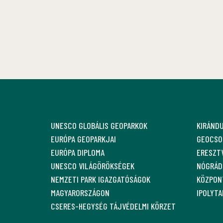
UNESCO GLOBÁLIS GEOPARKOK
KIRÁND
EURÓPA GEOPARKJAI
GEOCSO
EURÓPA DIPLOMA
ERESZT
UNESCO VILÁGÖRÖKSÉGEK
NÓGRÁDI
NEMZETI PARK IGAZGATÓSÁGOK
KÖZPON
MAGYARORSZÁGON
IPOLYT
CSERES-HEGYSÉG TÁJVÉDELMI KÖRZET