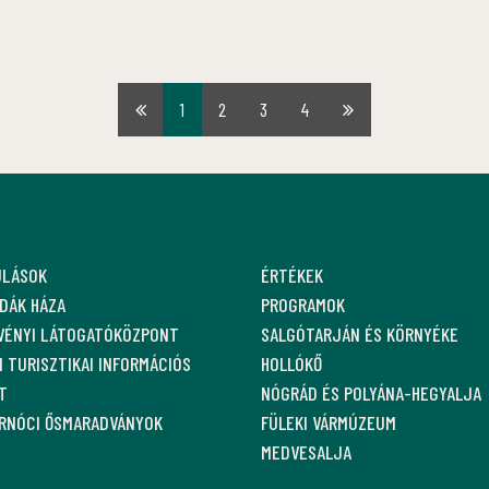
1
2
3
4
Első
Utolsó
oldal
oldal
ULÁSOK
ÉRTÉKEK
DÁK HÁZA
PROGRAMOK
VÉNYI LÁTOGATÓKÖZPONT
SALGÓTARJÁN ÉS KÖRNYÉKE
 TURISZTIKAI INFORMÁCIÓS
HOLLÓKŐ
T
NÓGRÁD ÉS POLYÁNA-HEGYALJA
ARNÓCI ŐSMARADVÁNYOK
FÜLEKI VÁRMÚZEUM
MEDVESALJA