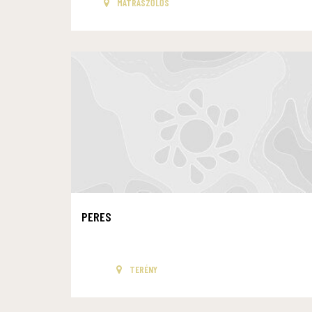
MÁTRASZŐLŐS
PERES
TERÉNY