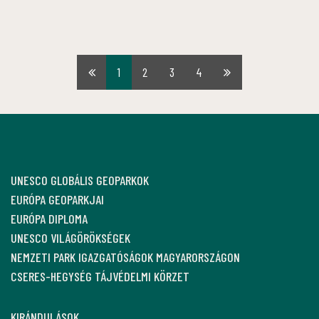
1
2
3
4
Első
Utolsó
oldal
oldal
UNESCO GLOBÁLIS GEOPARKOK
EURÓPA GEOPARKJAI
EURÓPA DIPLOMA
UNESCO VILÁGÖRÖKSÉGEK
NEMZETI PARK IGAZGATÓSÁGOK MAGYARORSZÁGON
CSERES-HEGYSÉG TÁJVÉDELMI KÖRZET
KIRÁNDULÁSOK