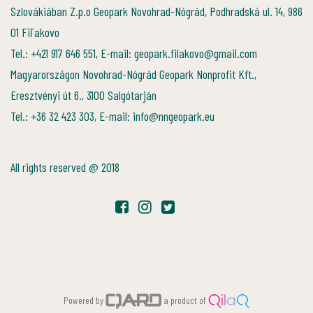
Szlovákiában Z.p.o Geopark Novohrad-Nógrád, Podhradská ul. 14, 986
01 Fiľakovo
Tel.: +421 917 646 551, E-mail: geopark.filakovo@gmail.com
Magyarországon Novohrad-Nógrád Geopark Nonprofit Kft.,
Eresztvényi út 6., 3100 Salgótarján
Tel.: +36 32 423 303, E-mail: info@nngeopark.eu
All rights reserved @ 2018
Powered by
a product of