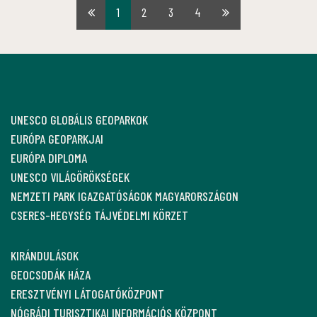
1
2
3
4
Első
Utolsó
oldal
oldal
UNESCO GLOBÁLIS GEOPARKOK
EURÓPA GEOPARKJAI
EURÓPA DIPLOMA
UNESCO VILÁGÖRÖKSÉGEK
NEMZETI PARK IGAZGATÓSÁGOK MAGYARORSZÁGON
CSERES-HEGYSÉG TÁJVÉDELMI KÖRZET
KIRÁNDULÁSOK
GEOCSODÁK HÁZA
ERESZTVÉNYI LÁTOGATÓKÖZPONT
NÓGRÁDI TURISZTIKAI INFORMÁCIÓS KÖZPONT