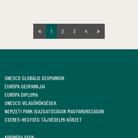
1
2
3
4
Első
Utolsó
oldal
oldal
UNESCO GLOBÁLIS GEOPARKOK
EURÓPA GEOPARKJAI
EURÓPA DIPLOMA
UNESCO VILÁGÖRÖKSÉGEK
NEMZETI PARK IGAZGATÓSÁGOK MAGYARORSZÁGON
CSERES-HEGYSÉG TÁJVÉDELMI KÖRZET
KIRÁNDULÁSOK