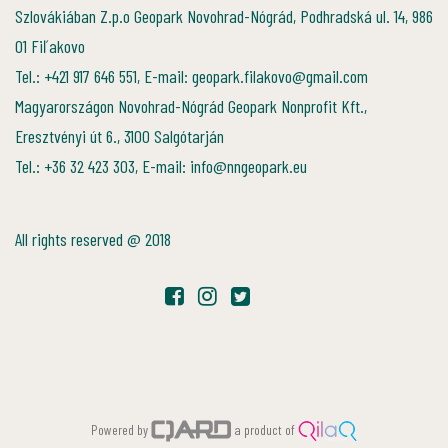
Szlovákiában Z.p.o Geopark Novohrad-Nógrád, Podhradská ul. 14, 986
01 Fiľakovo
Tel.: +421 917 646 551, E-mail: geopark.filakovo@gmail.com
Magyarországon Novohrad-Nógrád Geopark Nonprofit Kft.,
Eresztvényi út 6., 3100 Salgótarján
Tel.: +36 32 423 303, E-mail: info@nngeopark.eu
All rights reserved @ 2018
Powered by
a product of