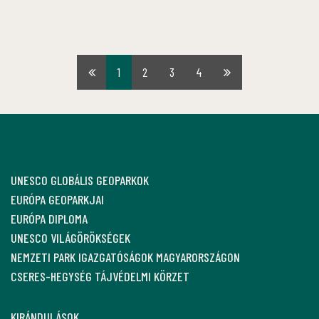
1
2
3
4
Első
Utolsó
oldal
oldal
UNESCO GLOBÁLIS GEOPARKOK
EURÓPA GEOPARKJAI
EURÓPA DIPLOMA
UNESCO VILÁGÖRÖKSÉGEK
NEMZETI PARK IGAZGATÓSÁGOK MAGYARORSZÁGON
CSERES-HEGYSÉG TÁJVÉDELMI KÖRZET
KIRÁNDULÁSOK