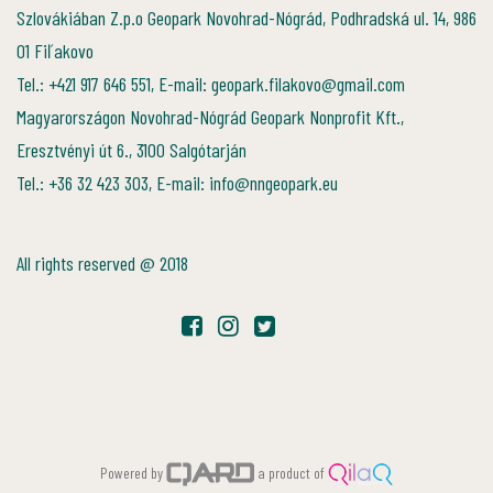
Szlovákiában Z.p.o Geopark Novohrad-Nógrád, Podhradská ul. 14, 986
01 Fiľakovo
Tel.: +421 917 646 551, E-mail: geopark.filakovo@gmail.com
Magyarországon Novohrad-Nógrád Geopark Nonprofit Kft.,
Eresztvényi út 6., 3100 Salgótarján
Tel.: +36 32 423 303, E-mail: info@nngeopark.eu
All rights reserved @ 2018
Powered by
a product of