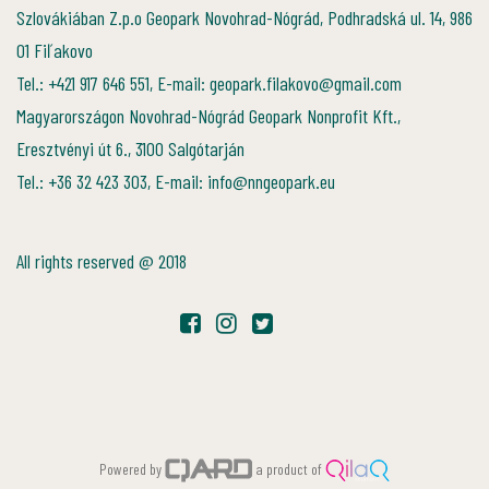
Szlovákiában Z.p.o Geopark Novohrad-Nógrád, Podhradská ul. 14, 986
01 Fiľakovo
Tel.: +421 917 646 551, E-mail: geopark.filakovo@gmail.com
Magyarországon Novohrad-Nógrád Geopark Nonprofit Kft.,
Eresztvényi út 6., 3100 Salgótarján
Tel.: +36 32 423 303, E-mail: info@nngeopark.eu
All rights reserved @ 2018
Powered by
a product of