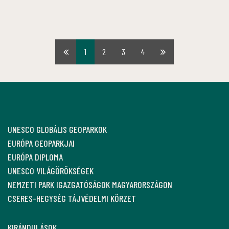
1
2
3
4
Első
Utolsó
oldal
oldal
UNESCO GLOBÁLIS GEOPARKOK
EURÓPA GEOPARKJAI
EURÓPA DIPLOMA
UNESCO VILÁGÖRÖKSÉGEK
NEMZETI PARK IGAZGATÓSÁGOK MAGYARORSZÁGON
CSERES-HEGYSÉG TÁJVÉDELMI KÖRZET
KIRÁNDULÁSOK