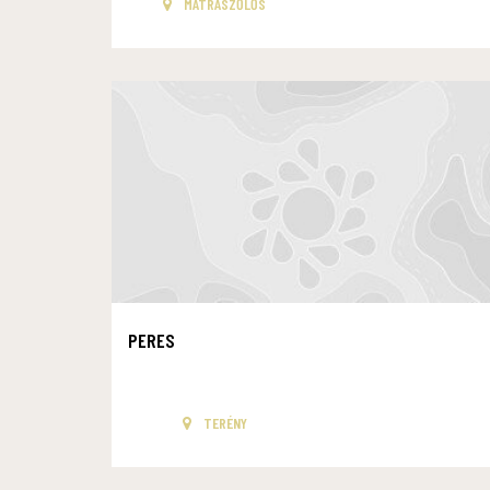
MÁTRASZŐLŐS
PERES
TERÉNY