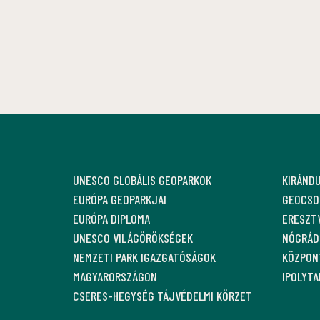
UNESCO GLOBÁLIS GEOPARKOK
KIRÁND
EURÓPA GEOPARKJAI
GEOCSO
EURÓPA DIPLOMA
ERESZT
UNESCO VILÁGÖRÖKSÉGEK
NÓGRÁDI
NEMZETI PARK IGAZGATÓSÁGOK
KÖZPON
MAGYARORSZÁGON
IPOLYT
CSERES-HEGYSÉG TÁJVÉDELMI KÖRZET