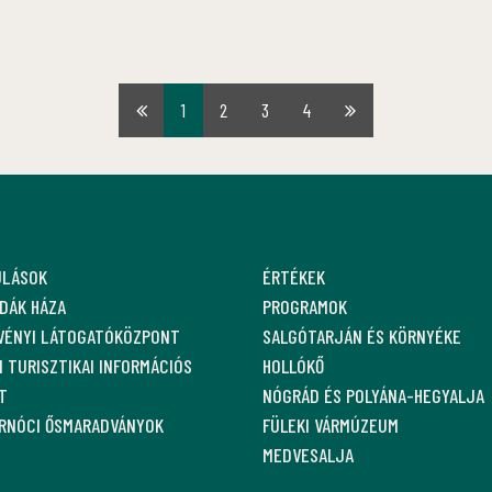
1
2
3
4
Első
Utolsó
oldal
oldal
ULÁSOK
ÉRTÉKEK
DÁK HÁZA
PROGRAMOK
VÉNYI LÁTOGATÓKÖZPONT
SALGÓTARJÁN ÉS KÖRNYÉKE
 TURISZTIKAI INFORMÁCIÓS
HOLLÓKŐ
T
NÓGRÁD ÉS POLYÁNA-HEGYALJA
ARNÓCI ŐSMARADVÁNYOK
FÜLEKI VÁRMÚZEUM
MEDVESALJA