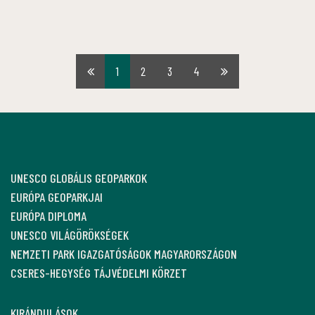
1
2
3
4
Első
Utolsó
oldal
oldal
UNESCO GLOBÁLIS GEOPARKOK
EURÓPA GEOPARKJAI
EURÓPA DIPLOMA
UNESCO VILÁGÖRÖKSÉGEK
NEMZETI PARK IGAZGATÓSÁGOK MAGYARORSZÁGON
CSERES-HEGYSÉG TÁJVÉDELMI KÖRZET
KIRÁNDULÁSOK