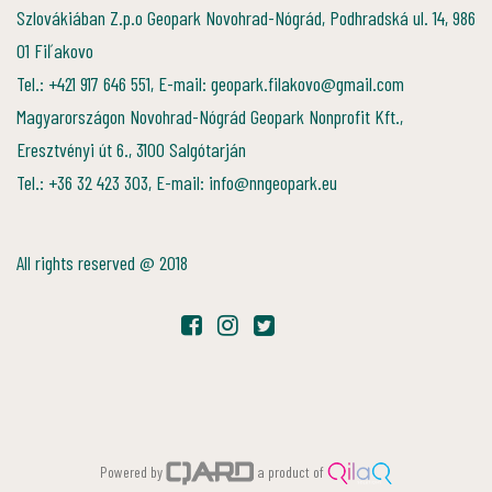
Szlovákiában Z.p.o Geopark Novohrad-Nógrád, Podhradská ul. 14, 986
01 Fiľakovo
Tel.: +421 917 646 551, E-mail: geopark.filakovo@gmail.com
Magyarországon Novohrad-Nógrád Geopark Nonprofit Kft.,
Eresztvényi út 6., 3100 Salgótarján
Tel.: +36 32 423 303, E-mail: info@nngeopark.eu
All rights reserved @ 2018
Powered by
a product of