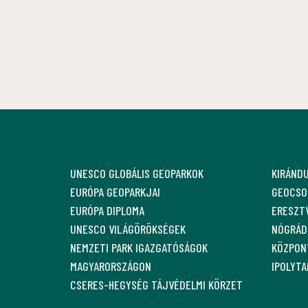
UNESCO GLOBÁLIS GEOPARKOK
KIRÁND
EURÓPA GEOPARKJAI
GEOCSO
EURÓPA DIPLOMA
ERESZT
UNESCO VILÁGÖRÖKSÉGEK
NÓGRÁDI
NEMZETI PARK IGAZGATÓSÁGOK
KÖZPON
MAGYARORSZÁGON
IPOLYT
CSERES-HEGYSÉG TÁJVÉDELMI KÖRZET