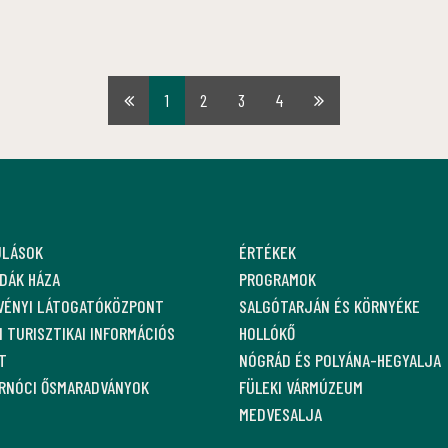
1
2
3
4
Első
Utolsó
oldal
oldal
ULÁSOK
ÉRTÉKEK
DÁK HÁZA
PROGRAMOK
VÉNYI LÁTOGATÓKÖZPONT
SALGÓTARJÁN ÉS KÖRNYÉKE
 TURISZTIKAI INFORMÁCIÓS
HOLLÓKŐ
T
NÓGRÁD ÉS POLYÁNA-HEGYALJA
ARNÓCI ŐSMARADVÁNYOK
FÜLEKI VÁRMÚZEUM
MEDVESALJA