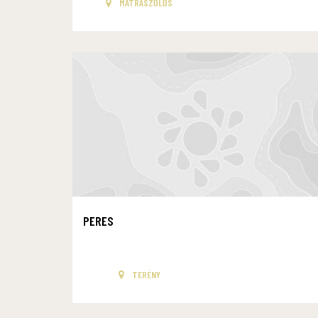
MÁTRASZŐLŐS
PERES
TERÉNY