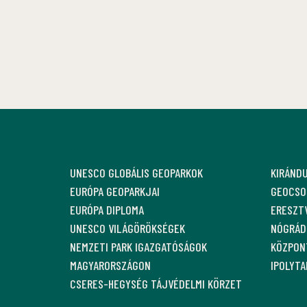
UNESCO GLOBÁLIS GEOPARKOK
KIRÁND
EURÓPA GEOPARKJAI
GEOCSO
EURÓPA DIPLOMA
ERESZT
UNESCO VILÁGÖRÖKSÉGEK
NÓGRÁDI
NEMZETI PARK IGAZGATÓSÁGOK
KÖZPON
MAGYARORSZÁGON
IPOLYT
CSERES-HEGYSÉG TÁJVÉDELMI KÖRZET