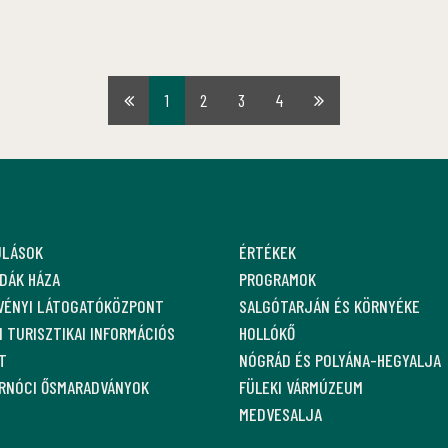
1
2
3
4
Első
Utolsó
oldal
oldal
ULÁSOK
ÉRTÉKEK
DÁK HÁZA
PROGRAMOK
VÉNYI LÁTOGATÓKÖZPONT
SALGÓTARJÁN ÉS KÖRNYÉKE
 TURISZTIKAI INFORMÁCIÓS
HOLLÓKŐ
T
NÓGRÁD ÉS POLYÁNA-HEGYALJA
ARNÓCI ŐSMARADVÁNYOK
FÜLEKI VÁRMÚZEUM
MEDVESALJA